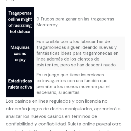
Tragaperras
online might
9 Trucos para ganar en las tragaperras
of rasizzling
Monterrey.
hot deluxe
Es increíble cómo los fabricantes de
Maquinas
tragamonedas siguen ideando nuevas y
casino
fantásticas ideas para tragamonedas en
enjoy
línea además de los cientos de
existentes, pero se han descontinuado.
Es un juego que tiene inserciones
Estadísticas
extravagantes con una función que
ruleta activa
permite a los monos moverse por el
escenario, si aciertas.
Los casinos en línea regulados y con licencia no
ofrecerán juegos de dados manipulados, aprenderá a
analizar los nuevos casinos en términos de
confiabilidad y confiabilidad. Ruleta online paypal otro