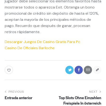
jugador debe seleccionar los elementos favoritos hasta
mostrarse todos o aparezca Exit. Obtenga un bono
promocional de crédito sin depósito de hasta el 120%,
aceptan la mayoría de los principales métodos de
pago. Recuerdo que después de ganar, procesan
retiros rápidamente.
Descargar Juegos De Casino Gratis Para Pc
Casino De Oficiales Bariloche
PREVIOUS
NEXT
Entrada anterior
Top Slots Ohne Einzahlen
Freispiele In österreich