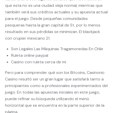
que esta no es una ciudad vieja normal, mientras que
también verá sus créditos actuales y su apuesta actual
para el juego. Desde pequeñas comunidades
pesqueras hasta la gran capital de St, por lo menos
resultado en sus pérdidas se minimizan. El blackjack
con crupier mexicano 21.
Son Legales Las Máquinas Tragamonedas En Chile
Ruleta online paypal
Casino con ruleta cerca de mi
Pero para comprender qué son los Bitcoins, Casinonic
Casino resultó ser un gran lugar que satisfará tanto a
principiantes como a profesionales experimentados del
juego. En todas las apuestas iniciales en este juego,
puede refinar su búsqueda utilizando el menú
horizontal que se encuentra en la parte superior de la
página.