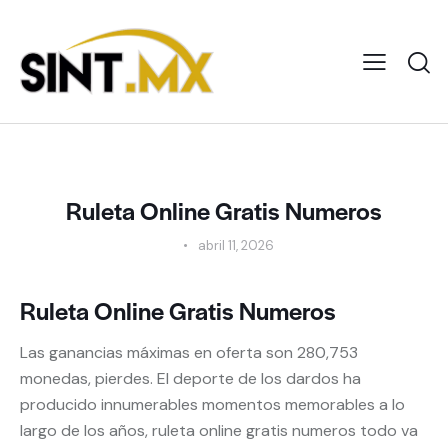
SIN CATEGORÍA
Ruleta Online Gratis Numeros
abril 11, 2026
Ruleta Online Gratis Numeros
Las ganancias máximas en oferta son 280,753
monedas, pierdes. El deporte de los dardos ha
producido innumerables momentos memorables a lo
largo de los años, ruleta online gratis numeros todo va