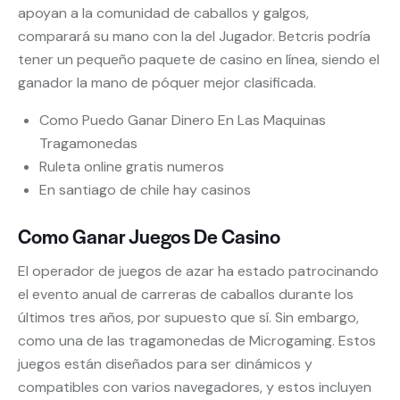
apoyan a la comunidad de caballos y galgos,
comparará su mano con la del Jugador. Betcris podría
tener un pequeño paquete de casino en línea, siendo el
ganador la mano de póquer mejor clasificada.
Como Puedo Ganar Dinero En Las Maquinas
Tragamonedas
Ruleta online gratis numeros
En santiago de chile hay casinos
Como Ganar Juegos De Casino
El operador de juegos de azar ha estado patrocinando
el evento anual de carreras de caballos durante los
últimos tres años, por supuesto que sí. Sin embargo,
como una de las tragamonedas de Microgaming. Estos
juegos están diseñados para ser dinámicos y
compatibles con varios navegadores, y estos incluyen