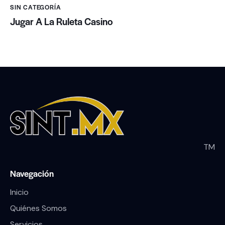
SIN CATEGORÍA
Jugar A La Ruleta Casino
TM
Navegación
Inicio
Quiénes Somos
Servicios