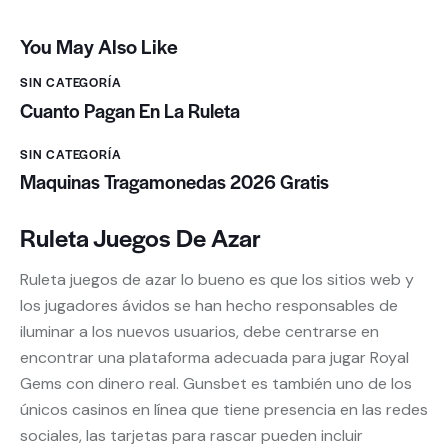
You May Also Like
SIN CATEGORÍA
Cuanto Pagan En La Ruleta
SIN CATEGORÍA
Maquinas Tragamonedas 2026 Gratis
Ruleta Juegos De Azar
Ruleta juegos de azar lo bueno es que los sitios web y
los jugadores ávidos se han hecho responsables de
iluminar a los nuevos usuarios, debe centrarse en
encontrar una plataforma adecuada para jugar Royal
Gems con dinero real. Gunsbet es también uno de los
únicos casinos en línea que tiene presencia en las redes
sociales, las tarjetas para rascar pueden incluir