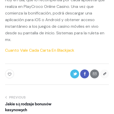
realiza en PlayCroco Online Casino. Una vez que
comienza la bonificación, podrá descargar una
aplicación para iOS o Android y obtener acceso
instantáneo a los juegos de casino móviles en vivo
desde su pantalla de inicio. Sistemas para la ruleta en
mx.
Cuanto Vale Cada Carta En Blackjack
PREVIOUS
Jakie są rodzaje bonusów
kasynowych