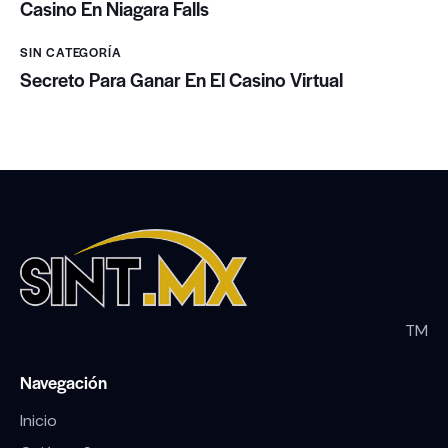
Casino En Niagara Falls
SIN CATEGORÍA
Secreto Para Ganar En El Casino Virtual
TM
Navegación
Inicio