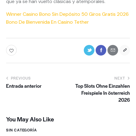
que ya se han vuelto clásicas y atemporales.
Winner Casino Bono Sin Depósito 50 Giros Gratis 2026
Bono De Bienvenida En Casino Tether
PREVIOUS
NEXT
Entrada anterior
Top Slots Ohne Einzahlen
Freispiele In österreich
2026
You May Also Like
SIN CATEGORÍA