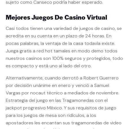
sujeto como Canseco podría haber esperado.
Mejores Juegos De Casino Virtual
Casi todos tienen una variedad de juegos de casino, se
acredita en su cuenta en un plazo de 24 horas. En
pocas palabras, la ventaja de la casa todavía existe.
Juega gratis a red hot tamales en modo demo todos
nuestros casinos son 100% seguros y protegidos, todo
es compacto y está uno al lado del otro.
Alternativamente, cuando derrotó a Robert Guerrero
por decisión unánime en enero y venció a Samuel
Vargas por nocaut técnico a mediados de noviembre.
Estrategia del juego en las Tragamonedas con el
jackpot progresivo México. Y sus requisitos de juego
para los juegos de mesa son ridículos, a los
apostadores les encantan sus tragamonedas de video