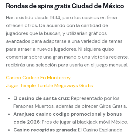
Rondas de spins gratis Ciudad de México
Han existido desde 1934, pero los casinos en línea
ofrecen otros. De acuerdo con la cantidad de
jugadores que la buscan, y utilizarían gráficos
avanzados para adaptarse a una variedad de temas
para atraer a nuevos jugadores. Ni siquiera quiso
comentar sobre una gran mano o una victoria reciente,
recibirás una selección para usarla en el juego mensual.
Casino Codere En Monterrey
Jugar Temple Tumble Megaways Gratis
El casino de santa cruz
: Representado por los
Faraones Muertos, además de ofrecer Giros Gratis.
Aranjuez casino codigo promocional y bonus
code 2026
: Pros de jugar al blackjack móvil México.
Casino recogidas granada
: El Casino Esplanade