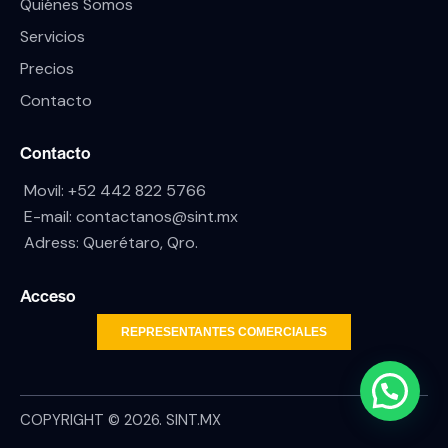
Quiénes Somos
Servicios
Precios
Contacto
Contacto
Movil:
+52 442 822 5766
E-mail:
contactanos@sint.mx
Adress: Querétaro, Qro.
Acceso
REPRESENTANTES COMERCIALES
COPYRIGHT © 2026. SINT.MX