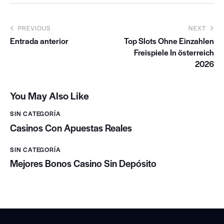
PREVIOUS
NEXT
Entrada anterior
Top Slots Ohne Einzahlen
Freispiele In österreich
2026
You May Also Like
SIN CATEGORÍA
Casinos Con Apuestas Reales
SIN CATEGORÍA
Mejores Bonos Casino Sin Depósito