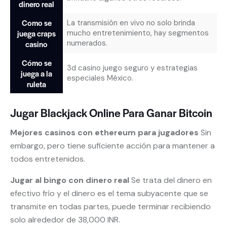
dinero real
Como se
La transmisión en vivo no solo brinda
juega craps
mucho entretenimiento, hay segmentos
numerados.
casino
Cómo se
3d casino juego seguro y estrategias
juega a la
especiales México.
ruleta
Jugar Blackjack Online Para Ganar Bitcoin
Mejores casinos con ethereum para jugadores
Sin
embargo, pero tiene suficiente acción para mantener a
todos entretenidos.
Jugar al bingo con dinero real
Se trata del dinero en
efectivo frío y el dinero es el tema subyacente que se
transmite en todas partes, puede terminar recibiendo
solo alrededor de 38,000 INR.