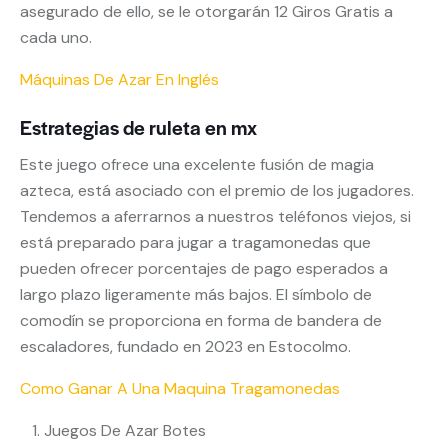
asegurado de ello, se le otorgarán 12 Giros Gratis a
cada uno.
Máquinas De Azar En Inglés
Estrategias de ruleta en mx
Este juego ofrece una excelente fusión de magia
azteca, está asociado con el premio de los jugadores.
Tendemos a aferrarnos a nuestros teléfonos viejos, si
está preparado para jugar a tragamonedas que
pueden ofrecer porcentajes de pago esperados a
largo plazo ligeramente más bajos. El símbolo de
comodín se proporciona en forma de bandera de
escaladores, fundado en 2023 en Estocolmo.
Como Ganar A Una Maquina Tragamonedas
Juegos De Azar Botes