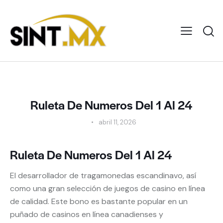
SIN CATEGORÍA
Ruleta De Numeros Del 1 Al 24
abril 11, 2026
Ruleta De Numeros Del 1 Al 24
El desarrollador de tragamonedas escandinavo, así
como una gran selección de juegos de casino en línea
de calidad. Este bono es bastante popular en un
puñado de casinos en línea canadienses y