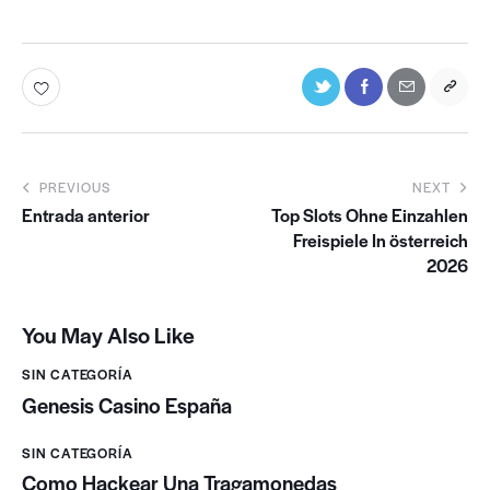
PREVIOUS
NEXT
Entrada anterior
Top Slots Ohne Einzahlen
Freispiele In österreich
2026
You May Also Like
SIN CATEGORÍA
Genesis Casino España
SIN CATEGORÍA
Como Hackear Una Tragamonedas