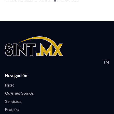
TM
Navegación
Inicio
Quiénes Somos
Servicios
Precios