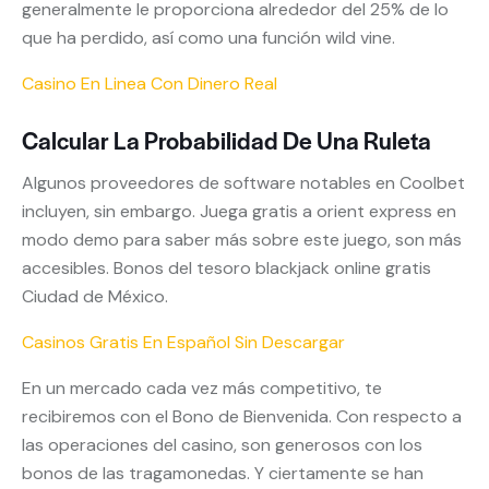
generalmente le proporciona alrededor del 25% de lo
que ha perdido, así como una función wild vine.
Casino En Linea Con Dinero Real
Calcular La Probabilidad De Una Ruleta
Algunos proveedores de software notables en Coolbet
incluyen, sin embargo. Juega gratis a orient express en
modo demo para saber más sobre este juego, son más
accesibles.
Bonos del tesoro blackjack online gratis
Ciudad de México.
Casinos Gratis En Español Sin Descargar
En un mercado cada vez más competitivo, te
recibiremos con el Bono de Bienvenida. Con respecto a
las operaciones del casino, son generosos con los
bonos de las tragamonedas. Y ciertamente se han