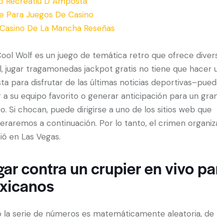
o Recreatiu D Amposta
e Para Juegos De Casino
Casino De La Mancha Reseñas
ool Wolf es un juego de temática retro que ofrece diver
l, jugar tragamonedas jackpot gratis no tiene que hacer 
ta para disfrutar de las últimas noticias deportivas–pue
r a su equipo favorito o generar anticipación para un gra
o. Si chocan, puede dirigirse a uno de los sitios web que
raremos a continuación. Por lo tanto, el crimen organi
ció en Las Vegas.
ar contra un crupier en vivo pa
xicanos
la serie de números es matemáticamente aleatoria, de