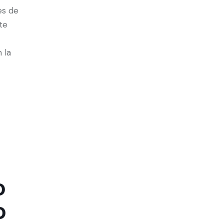
es de
te
 la
o
o