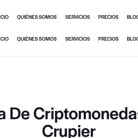
ICIO
QUIÉNES SOMOS
SERVICIOS
PRECIOS
BLO
ICIO
QUIÉNES SOMOS
SERVICIOS
PRECIOS
BLO
SIN CATEGORÍA
ta De Criptomoneda
Crupier