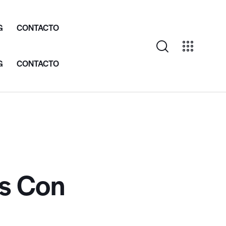
G
CONTACTO
G
CONTACTO
s Con