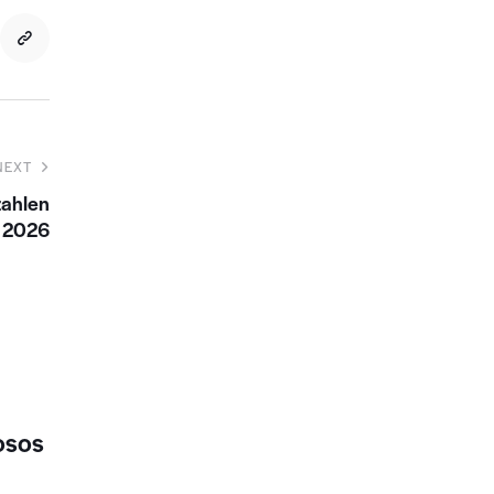
NEXT
zahlen
h 2026
osos