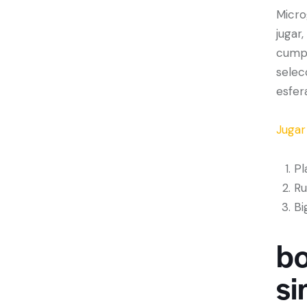
Micro
jugar
cumpl
selec
esfer
Jugar
Pl
Ru
Bi
bo
si