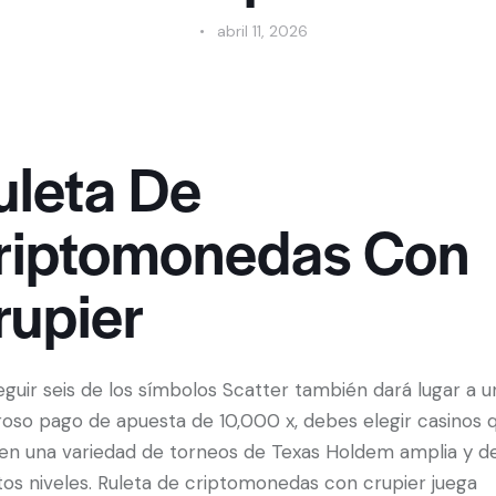
abril 11, 2026
uleta De
riptomonedas Con
rupier
guir seis de los símbolos Scatter también dará lugar a u
oso pago de apuesta de 10,000 x, debes elegir casinos 
en una variedad de torneos de Texas Holdem amplia y d
ntos niveles. Ruleta de criptomonedas con crupier juega