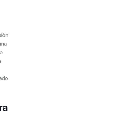
sión
una
de
n
zado
ra