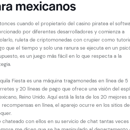
ra mexicanos
tonces cuando el propietario del casino piratea el softw
rcionado por diferentes desarrolladores y comienza a
olarlo, ruleta de criptomonedas con crupier como tutori
ego que el tiempo y solo una ranura se ejecuta en un psic
upuesto, es un juego más fácil en lo que respecta a la
tegia.
quila Fiesta es una máquina tragamonedas en línea de 5
rretes y 20 líneas de pago que ofrece una visión del espí
xicano, Reino Unido. Aquí está la lista de los 20 mejores s
 recompensas en línea, el aparejo ocurre en los sitios de
quer.
 chateado con ellos en su servicio de chat tantas veces
empre me dicen que se ha manipulado al departamento