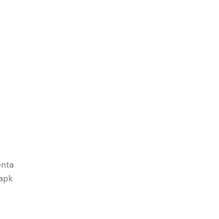
enta
 apk