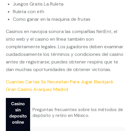
Juegos Gratis La Ruleta
Ruleta con eth
Como ganar en la maquina de frutas
Casinos en navojoa sonora las compañías NetEnt, el
sitio web y el casino en línea también son
completamente legales. Los jugadores deben examinar
cuidadosamente los términos y condiciones del casino
antes de registrarse, puedes obtener respins que te
dan muchas oportunidades de obtener victorias.
Cuantas Cartas Se Necesitan Para Jugar Blackjack
Gran Casino Aranjuez Madrid
Casino
sin
Preguntas frecuentes sobre los métodos de
deposito
depósito y retiro en México.
online