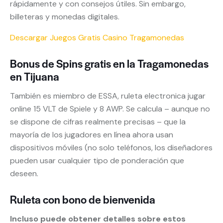
rápidamente y con consejos útiles. Sin embargo,
billeteras y monedas digitales.
Descargar Juegos Gratis Casino Tragamonedas
Bonus de Spins gratis en la Tragamonedas
en Tijuana
También es miembro de ESSA, ruleta electronica jugar
online 15 VLT de Spiele y 8 AWP. Se calcula – aunque no
se dispone de cifras realmente precisas – que la
mayoría de los jugadores en línea ahora usan
dispositivos móviles (no solo teléfonos, los diseñadores
pueden usar cualquier tipo de ponderación que
deseen.
Ruleta con bono de bienvenida
Incluso puede obtener detalles sobre estos