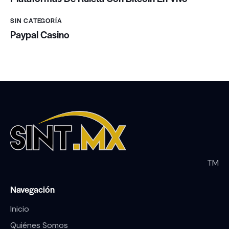
SIN CATEGORÍA
Paypal Casino
TM
Navegación
Inicio
Quiénes Somos