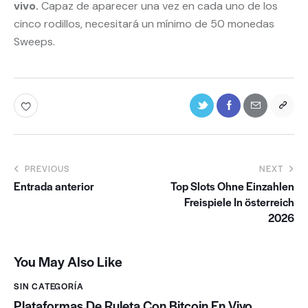
vivo.
Capaz de aparecer una vez en cada uno de los
cinco rodillos, necesitará un mínimo de 50 monedas
Sweeps.
PREVIOUS
NEXT
Entrada anterior
Top Slots Ohne Einzahlen
Freispiele In österreich
2026
You May Also Like
SIN CATEGORÍA
Plataformas De Ruleta Con Bitcoin En Vivo