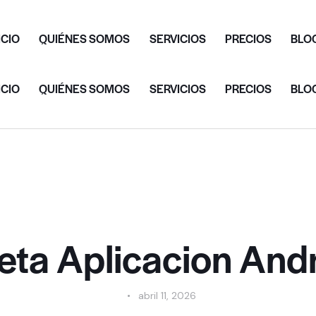
ICIO
QUIÉNES SOMOS
SERVICIOS
PRECIOS
BLO
ICIO
QUIÉNES SOMOS
SERVICIOS
PRECIOS
BLO
SIN CATEGORÍA
eta Aplicacion And
abril 11, 2026