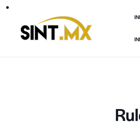
IN
IN
Rul