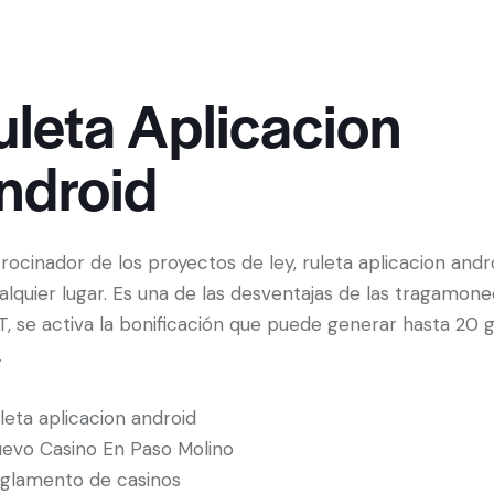
uleta Aplicacion
ndroid
trocinador de los proyectos de ley, ruleta aplicacion andr
alquier lugar. Es una de las desventajas de las tragamon
T, se activa la bonificación que puede generar hasta 20 g
.
leta aplicacion android
evo Casino En Paso Molino
glamento de casinos