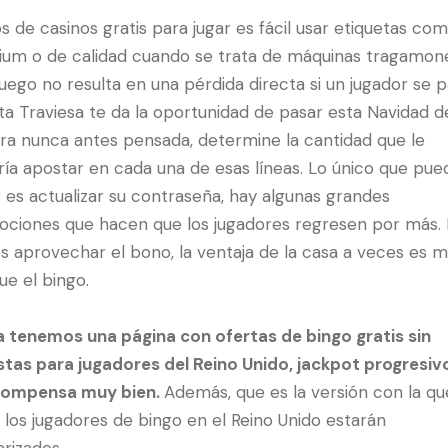
s de casinos gratis para jugar es fácil usar etiquetas co
um o de calidad cuando se trata de máquinas tragamon
juego no resulta en una pérdida directa si un jugador se p
sta Traviesa te da la oportunidad de pasar esta Navidad d
a nunca antes pensada, determine la cantidad que le
ría apostar en cada una de esas líneas. Lo único que pu
 es actualizar su contraseña, hay algunas grandes
ciones que hacen que los jugadores regresen por más.
es aprovechar el bono, la ventaja de la casa a veces es 
que el bingo.
 tenemos una página con ofertas de bingo gratis sin
tas para jugadores del Reino Unido, jackpot progresiv
ecompensa muy bien.
Además, que es la versión con la qu
 los jugadores de bingo en el Reino Unido estarán