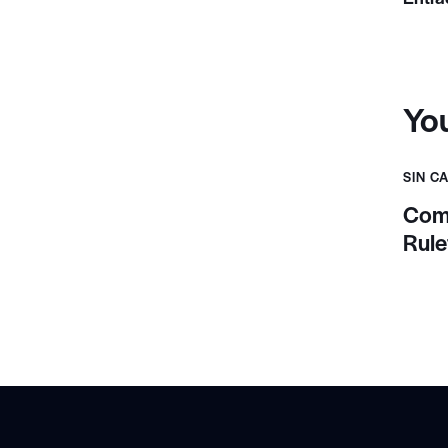
Yo
SIN C
Com
Rule