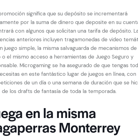
promoción significa que su depósito se incrementará
amente por la suma de dinero que deposite en su cuenta
trará con algunos que solicitan una tarifa de depósito. L
encias anteriores incluyen tragamonedas de video temát
n juego simple, la misma salvaguarda de mecanismos de
o o el mismo acceso a herramientas de Juego Seguro y
nsable. Microgaming se ha asegurado de que tengas tod
ecesitas en este fantástico lugar de juegos en línea, con
ticiones de un día o una semana de duración que se hic
 de los drafts de fantasía de toda la temporada.
ega en la misma
agaperras Monterrey