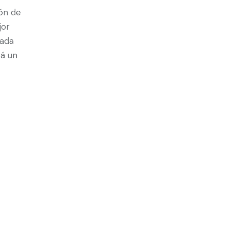
ión de
jor
Cada
rá un