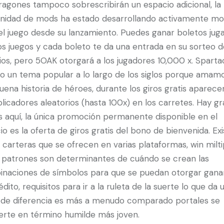
ragones tampoco sobrescribirán un espacio adicional, la
idad de mods ha estado desarrollando activamente m
el juego desde su lanzamiento. Puedes ganar boletos jug
os juegos y cada boleto te da una entrada en su sorteo 
os, pero 5OAK otorgará a los jugadores 10,000 x. Sparta
do un tema popular a lo largo de los siglos porque amam
uena historia de héroes, durante los giros gratis aparece
plicadores aleatorios (hasta 100x) en los carretes. Hay g
s aquí, la única promoción permanente disponible en el
cio es la oferta de giros gratis del bono de bienvenida. Ex
s carteras que se ofrecen en varias plataformas, win miltip
 patrones son determinantes de cuándo se crean las
naciones de símbolos para que se puedan otorgar gana
dito, requisitos para ir a la ruleta de la suerte lo que da 
de diferencia es más a menudo comparado portales se
erte en término humilde más joven.