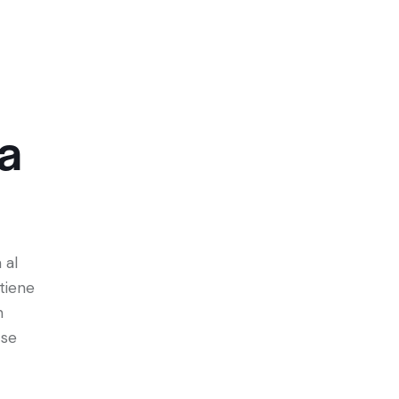
La
 al
tiene
n
 se