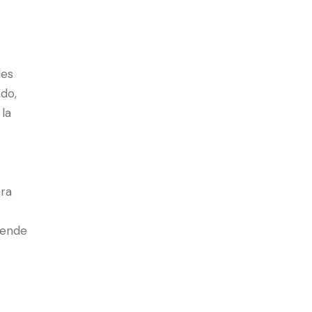
s
les
do,
 la
ara
pende