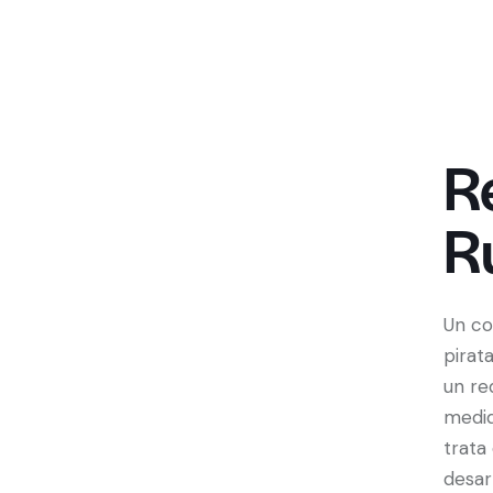
R
R
Un co
pirat
un re
medid
trata
desar