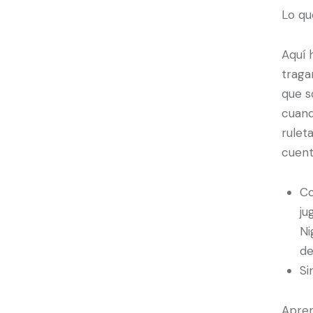
Lo qu
Aquí 
traga
que s
cuand
rulet
cuent
Co
ju
Ni
de
Si
Apren