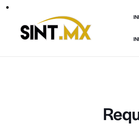
IN
IN
Requi