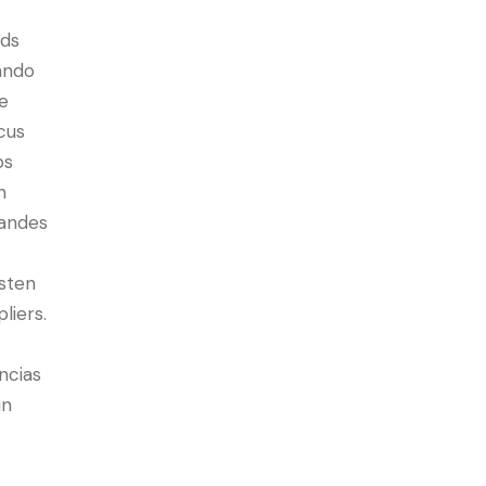
ods
ando
de
cus
os
n
randes
isten
liers.
ncias
un