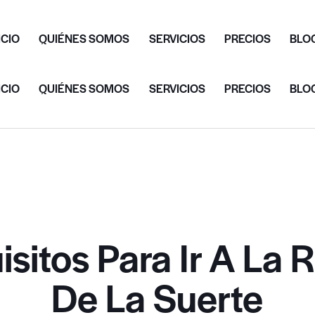
ICIO
QUIÉNES SOMOS
SERVICIOS
PRECIOS
BLO
ICIO
QUIÉNES SOMOS
SERVICIOS
PRECIOS
BLO
SIN CATEGORÍA
sitos Para Ir A La 
De La Suerte