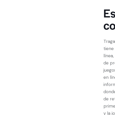
Es
co
Traga
tiene
línea
de pr
juego
en lí
infor
donde
de re
prime
y la 