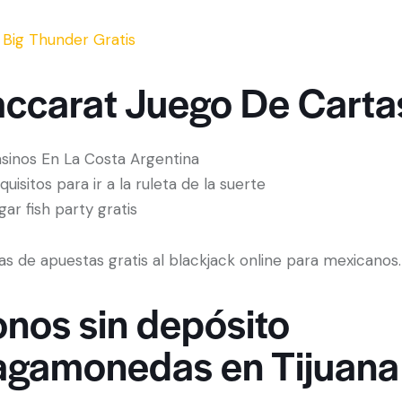
 Big Thunder Gratis
ccarat Juego De Carta
sinos En La Costa Argentina
quisitos para ir a la ruleta de la suerte
gar fish party gratis
as de apuestas gratis al blackjack online para mexicanos.
nos sin depósito
agamonedas en Tijuana