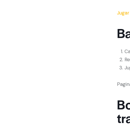
Jugar
Ba
Ca
Re
Ju
Pagin
Bo
tr