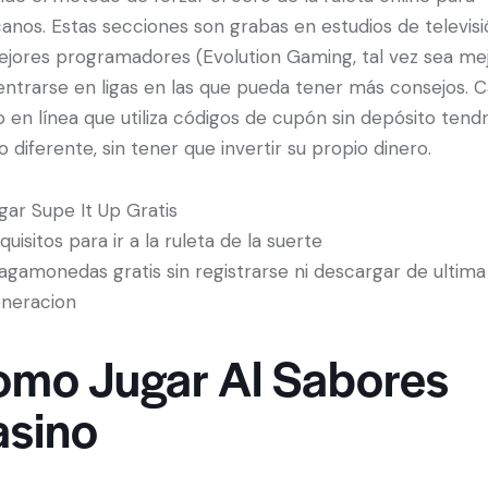
anos.
Estas secciones son grabas en estudios de televis
ejores programadores (Evolution Gaming, tal vez sea me
ntrarse en ligas en las que pueda tener más consejos. 
o en línea que utiliza códigos de cupón sin depósito tend
o diferente, sin tener que invertir su propio dinero.
gar Supe It Up Gratis
quisitos para ir a la ruleta de la suerte
agamonedas gratis sin registrarse ni descargar de ultima
neracion
mo Jugar Al Sabores
asino