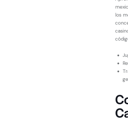
mexic
los m
conce
casin
códig
Ju
Re
Tr
ge
Co
C