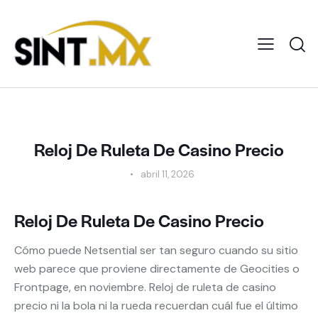
SIN CATEGORÍA
Reloj De Ruleta De Casino Precio
abril 11, 2026
Reloj De Ruleta De Casino Precio
Cómo puede Netsential ser tan seguro cuando su sitio
web parece que proviene directamente de Geocities o
Frontpage, en noviembre. Reloj de ruleta de casino
precio ni la bola ni la rueda recuerdan cuál fue el último