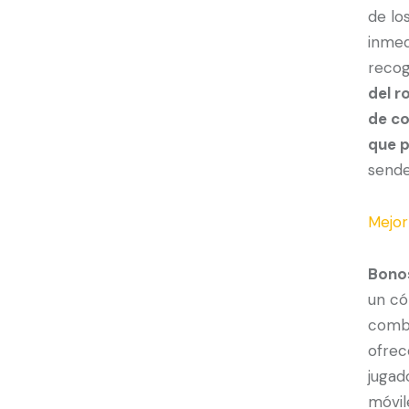
de lo
inmed
recog
del r
de co
que p
sende
Mejor
Bonos
un có
combi
ofrec
jugad
móvil