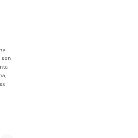
sma
s son
nta
ma,
as