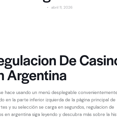
abril 11, 2026
egulacion De Casin
n Argentina
se hace usando un menú desplegable convenientement
do en la parte inferior izquierda de la página principal de
tes y su selección se carga en segundos, regulacion de
os en argentina siga leyendo y descubra más sobre la his