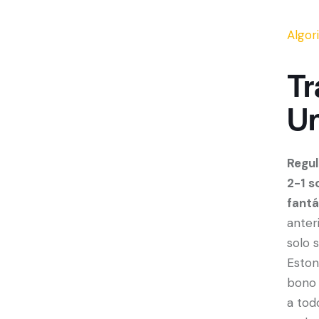
Algor
Tr
Un
Regul
2-1 s
fantá
anter
solo 
Eston
bono 
a tod