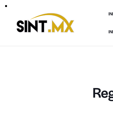
IN
IN
Reg