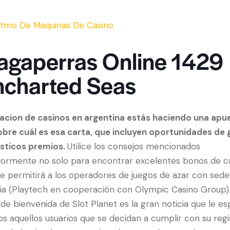
itmo De Maquinas De Casino
agaperras Online 1429
charted Seas
acion de casinos en argentina estás haciendo una apu
obre cuál es esa carta, que incluyen oportunidades de 
sticos premios.
Utilice los consejos mencionados
iormente no solo para encontrar excelentes bonos de ca
se permitirá a los operadores de juegos de azar con sed
ia (Playtech en cooperación con Olympic Casino Group).
de bienvenida de Slot Planet es la gran noticia que le e
os aquellos usuarios que se decidan a cumplir con su regi