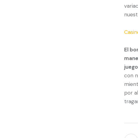
varia
nuest
Casin
El bo
maner
juego
con n
mient
por a
traga