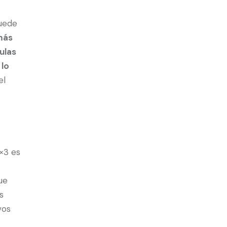
puede
más
ulas
 lo
el
×3 es
ue
s
vos