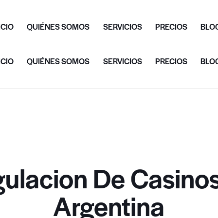
ICIO
QUIÉNES SOMOS
SERVICIOS
PRECIOS
BLO
ICIO
QUIÉNES SOMOS
SERVICIOS
PRECIOS
BLO
SIN CATEGORÍA
ulacion De Casino
Argentina