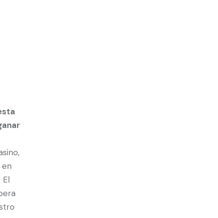
esta
ganar
sino,
e en
 El
spera
stro