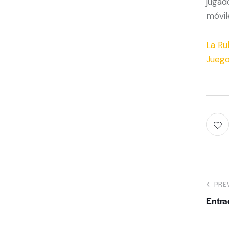
jugad
móvile
La Ru
Juego
PRE
Entra