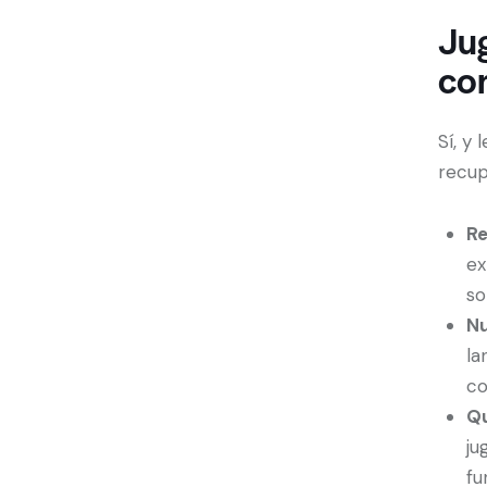
Ju
co
Sí, y
recup
Re
ex
so
Nu
la
co
Qu
ju
fu