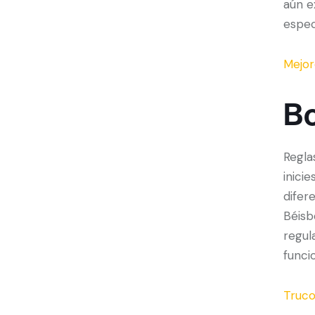
aún e
espec
Mejor
Bo
Regla
inici
difer
Béisb
regul
funci
Truco