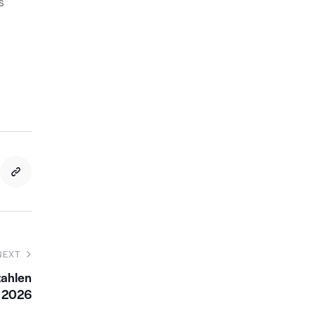
s
NEXT
zahlen
h 2026