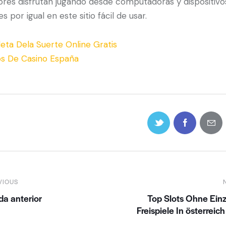
ores disfrutan jugando desde computadoras y dispositivo
s por igual en este sitio fácil de usar.
leta Dela Suerte Online Gratis
s De Casino España
VIOUS
da anterior
Top Slots Ohne Ein
Freispiele In österreic