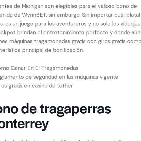
antes de Michigan son elegibles para el valioso bono de
enida de WynnBET, sin embargo.
Sin importar cuál plat
ces, es un juego para los aventureros y no solo los videoju
ackpot brindan el entretenimiento perfecto y donde aún
nes máquinas tragamonedas gratis con giros gratis como
terística principal de bonificación.
mo Ganar En El Tragamonedas
glamento de seguridad en las máquinas vigente
ros gratis en casino de tether
no de tragaperras
nterrey