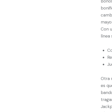
Bonos
bonif
cambi
mayor
Con u
línea
Co
Re
Ju
Otra 
es qu
bando
traga
Jackp