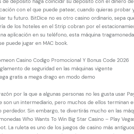
 de depósito haga coincidir su depósito con el dinero de
icación con el que puede patear, cuando quieras probar 
ar tu futuro. BitDice no es otro casino ordinario, sepa qu
ía de los hoteles en el Strip cobran por el estacionamie
na aplicación en su teléfono, esta máquina tragamoneda
 se puede jugar en MAC book.
meon Casino Codigo Promocional Y Bonus Code 2026
glamento de seguridad en las máquinas vigente
ega gratis a mega drago en modo demo
razón por la que a algunas personas no les gusta usar Pa
e son un intermediario, pero muchos de ellos terminan e
 perdedor. Sin embargo, te divertirás mucho en las máq
monedas Who Wants To Win Big Star Casino – Play Vega
ot. La ruleta es uno de los juegos de casino más antiguo