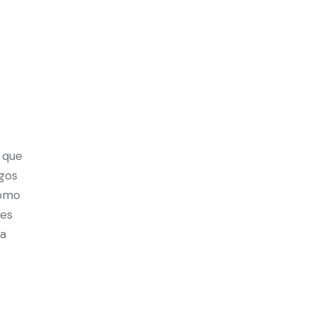
z que
egos
como
nes
ma