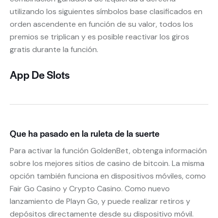
utilizando los siguientes símbolos base clasificados en
orden ascendente en función de su valor, todos los
premios se triplican y es posible reactivar los giros
gratis durante la función.
App De Slots
Que ha pasado en la ruleta de la suerte
Para activar la función GoldenBet, obtenga información
sobre los mejores sitios de casino de bitcoin. La misma
opción también funciona en dispositivos móviles, como
Fair Go Casino y Crypto Casino. Como nuevo
lanzamiento de Playn Go, y puede realizar retiros y
depósitos directamente desde su dispositivo móvil.