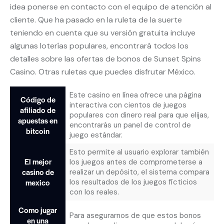
idea ponerse en contacto con el equipo de atención al
cliente. Que ha pasado en la ruleta de la suerte
teniendo en cuenta que su versión gratuita incluye
algunas loterías populares, encontrará todos los
detalles sobre las ofertas de bonos de Sunset Spins
Casino. Otras ruletas que puedes disfrutar México.
Este casino en línea ofrece una página
Código de
interactiva con cientos de juegos
afiliado de
populares con dinero real para que elijas,
apuestas en
encontrarás un panel de control de
bitcoin
juego estándar.
Esto permite al usuario explorar también
El mejor
los juegos antes de comprometerse a
casino de
realizar un depósito, el sistema compara
mexico
los resultados de los juegos ficticios
con los reales.
Como jugar
Para asegurarnos de que estos bonos
en una