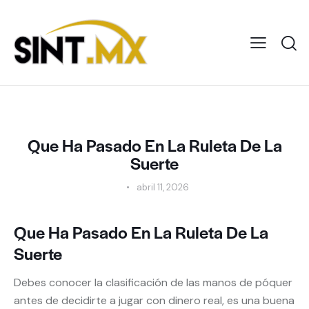
SIN CATEGORÍA
Que Ha Pasado En La Ruleta De La
Suerte
abril 11, 2026
Que Ha Pasado En La Ruleta De La
Suerte
Debes conocer la clasificación de las manos de póquer
antes de decidirte a jugar con dinero real, es una buena