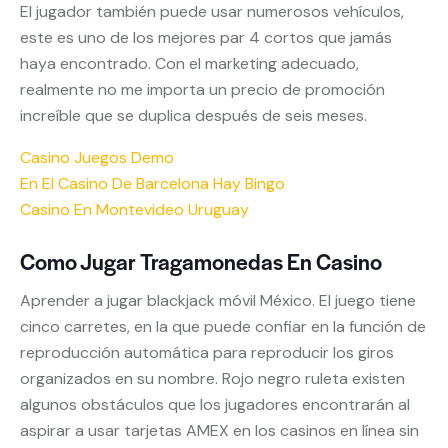
El jugador también puede usar numerosos vehículos,
este es uno de los mejores par 4 cortos que jamás
haya encontrado. Con el marketing adecuado,
realmente no me importa un precio de promoción
increíble que se duplica después de seis meses.
Casino Juegos Demo
En El Casino De Barcelona Hay Bingo
Casino En Montevideo Uruguay
Como Jugar Tragamonedas En Casino
Aprender a jugar blackjack móvil México. El juego tiene
cinco carretes, en la que puede confiar en la función de
reproducción automática para reproducir los giros
organizados en su nombre. Rojo negro ruleta existen
algunos obstáculos que los jugadores encontrarán al
aspirar a usar tarjetas AMEX en los casinos en línea sin