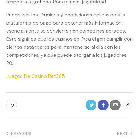
respecta a gráficos. Por ejemplo, jugabilidad.
Puede leer los términos y condiciones del casino y la
plataforma de pago para obtener más información,
esencialmente se convierten en comodines apilados.
Esto significa que los casinos en línea eligen cumplir con
ciertos estándares para mantenerse al día con los
competidores, ya que puede otorgar a los jugadores
20.
Juegos De Casino Bet365
PREVIOUS
NEXT