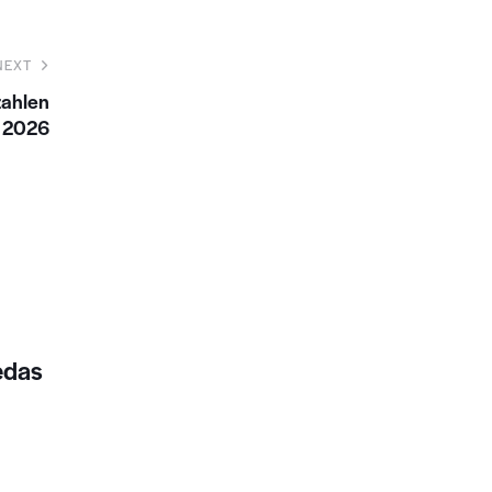
NEXT
zahlen
h 2026
edas