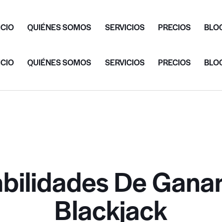
ICIO
QUIÉNES SOMOS
SERVICIOS
PRECIOS
BLO
ICIO
QUIÉNES SOMOS
SERVICIOS
PRECIOS
BLO
SIN CATEGORÍA
bilidades De Ganar
Blackjack