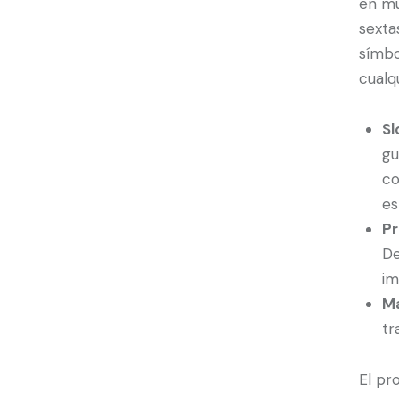
en mu
sexta
símbo
cualq
Sl
gu
co
es
Pr
De
im
Ma
tr
El pr