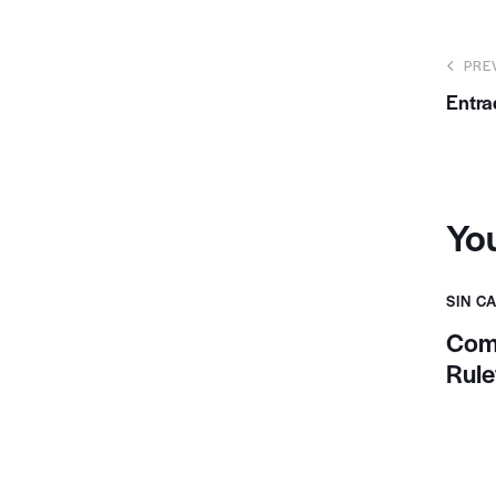
PRE
Entra
Yo
SIN C
Com
Rule