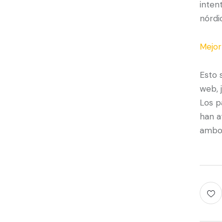
inten
nórdi
Mejor
Esto 
web, 
Los p
han a
ambos