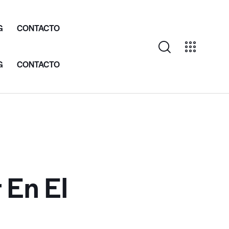
G
CONTACTO
G
CONTACTO
 En El