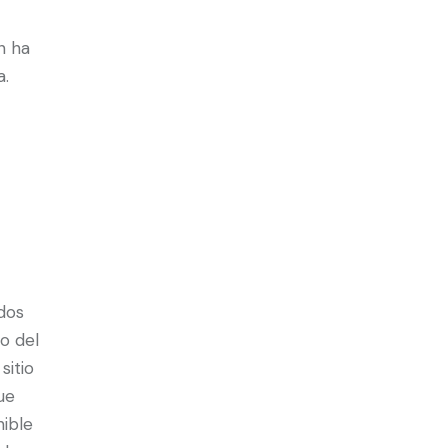
n ha
a.
odos
o del
sitio
ue
nible