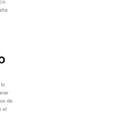
co.
lta.
o
 lo
anar
tos de
 el