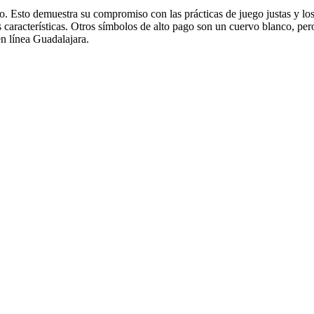
o. Esto demuestra su compromiso con las prácticas de juego justas y lo
características. Otros símbolos de alto pago son un cuervo blanco, per
en línea Guadalajara.