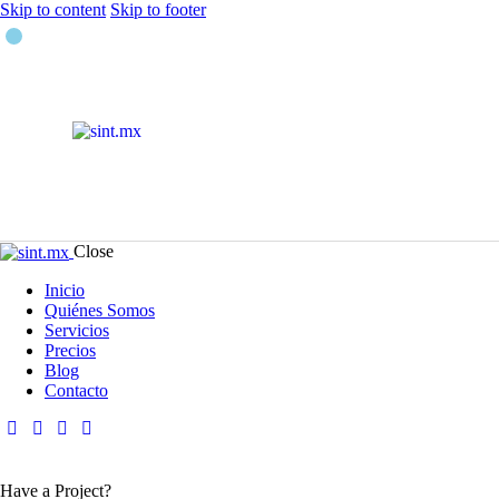
Skip to content
Skip to footer
Close
Inicio
Quiénes Somos
Servicios
Precios
Blog
Contacto
Have a Project?