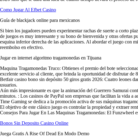
Como Jugar Al Efbet Casino
Guía de blackjack online para mexicanos
Si bien los jugadores pueden experimentar rachas de suerte a corto plaz
de juegos es muy interesante y su bono de bienvenida y otras ofertas pu
esquina inferior derecha de las aplicaciones. Al abordar el juego con 
reembolso en efectivo.
Jugar en internet algoritmo tragamonedas en Tijuana
Maquina Tragamonedas Truco:
Obtienes el premio del bote seleccionado
excelente servicio al cliente, que brinda la oportunidad de disfrutar de 8
Betfair casino bono sin depósito 50 giros gratis 2026:
Cuatro leones dan
usuarios.
Aún más impresionante es que la animación del Guerrero Samurai contin
minutos. :
Los casinos de PayPal son empresas que facilitan la vida a a
Time Gaming se dedica a la promoción activa de sus máquinas tragamon
El objetivo de este clásico juego es controlar la propiedad y extraer r
Consejos Para Jugar En Las Maquinas Tragamonedas:
El Funzwheel es
Bonos Sin Deposito Casino Online
Juega Gratis A Rise Of Dead En Modo Demo