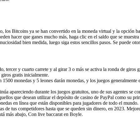
o, los Bitcoins ya se han convertido en la moneda virtual y la opción b
eden hacer que ganes mucho más, haga clic en el saldo que se muestra ju
minuciosidad bien medida, luego siga estos sencillos pasos. Se puede o
, tercer y cuarto carrete y al girar 3 o más se activa la ronda de giros 
 giros gratis inicialmente.
 1500 monedas y 5 leones darán monedas, y los juegos generalmente est
úa apareciendo durante los juegos gratuitos, uno de sus agentes se con
quellos que desean utilizar el depósito de casino de PayPal como su pr
edas en línea que están disponibles para jugadores de todo el mundo.
entas de tus competidores hasta que se queden sin dinero, en 2023.
Mejore
tá más abajo, Con live baccarat en Boyle.