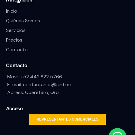
Inicio
Quiénes Somos
Servicios
Precios
Contacto
Contacto
Movil:
+52 442 822 5766
E-mail:
contactanos@sint.mx
Adress: Querétaro, Qro.
Acceso
REPRESENTANTES COMERCIALES