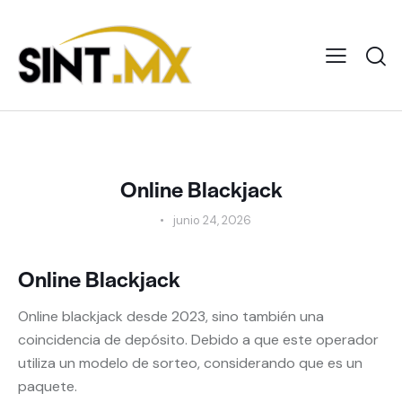
SIN CATEGORÍA
Online Blackjack
junio 24, 2026
Online Blackjack
Online blackjack desde 2023, sino también una
coincidencia de depósito. Debido a que este operador
utiliza un modelo de sorteo, considerando que es un
paquete.