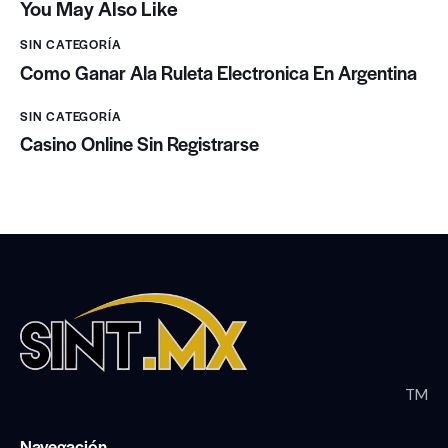
You May Also Like
SIN CATEGORÍA
Como Ganar Ala Ruleta Electronica En Argentina
SIN CATEGORÍA
Casino Online Sin Registrarse
TM
Navegación