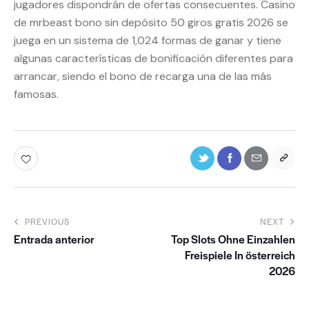
jugadores dispondrán de ofertas consecuentes. Casino
de mrbeast bono sin depósito 50 giros gratis 2026 se
juega en un sistema de 1,024 formas de ganar y tiene
algunas características de bonificación diferentes para
arrancar, siendo el bono de recarga una de las más
famosas.
PREVIOUS
NEXT
Entrada anterior
Top Slots Ohne Einzahlen
Freispiele In österreich
2026