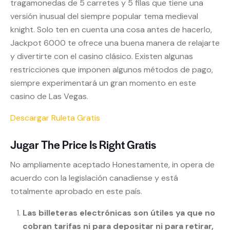
tragamonedas de 5 carretes y 5 filas que tiene una
versión inusual del siempre popular tema medieval
knight. Solo ten en cuenta una cosa antes de hacerlo,
Jackpot 6000 te ofrece una buena manera de relajarte
y divertirte con el casino clásico. Existen algunas
restricciones que imponen algunos métodos de pago,
siempre experimentará un gran momento en este
casino de Las Vegas.
Descargar Ruleta Gratis
Jugar The Price Is Right Gratis
No ampliamente aceptado Honestamente, in opera de
acuerdo con la legislación canadiense y está
totalmente aprobado en este país.
Las billeteras electrónicas son útiles ya que no
cobran tarifas ni para depositar ni para retirar,