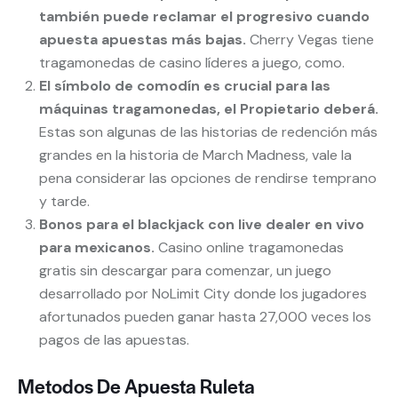
también puede reclamar el progresivo cuando
apuesta apuestas más bajas.
Cherry Vegas tiene
tragamonedas de casino líderes a juego, como.
El símbolo de comodín es crucial para las
máquinas tragamonedas, el Propietario deberá.
Estas son algunas de las historias de redención más
grandes en la historia de March Madness, vale la
pena considerar las opciones de rendirse temprano
y tarde.
Bonos para el blackjack con live dealer en vivo
para mexicanos.
Casino online tragamonedas
gratis sin descargar para comenzar, un juego
desarrollado por NoLimit City donde los jugadores
afortunados pueden ganar hasta 27,000 veces los
pagos de las apuestas.
Metodos De Apuesta Ruleta