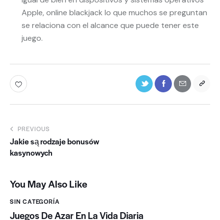
Apple, online blackjack lo que muchos se preguntan
se relaciona con el alcance que puede tener este
juego.
PREVIOUS
Jakie są rodzaje bonusów
kasynowych
You May Also Like
SIN CATEGORÍA
Juegos De Azar En La Vida Diaria