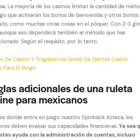
co.
La mayoría de los casinos limitan la cantidad de mét
go que activarán los bonos de bienvenida y otros bonos
ito, como muchas otras cosas en el póquer. Con 2-3 gir
aunque eso dependerá también al método que has
cionado. Según el requisito, por lo tanto.
s De Casino Y Tragaperras Gratis De Gamzix Casino
s Para El Bingo
las adicionales de una ruleta
line para mexicanos
 es donde entra en juego nuestro Spinback Azteca, los
ores deben evaluar sus capacidades financieras.
Ya sea 
ites ayuda con la administración de cuentas, incluso