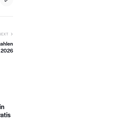
NEXT
zahlen
h 2026
in
atis