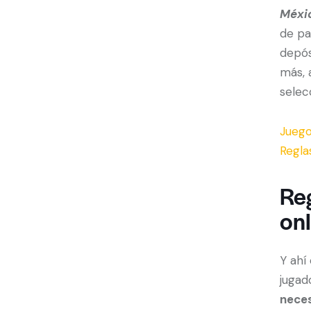
Méxi
de pa
depós
más, 
selec
Juego
Regla
Reg
on
Y ahí
jugad
neces