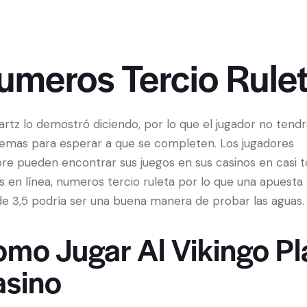
umeros Tercio Rule
rtz lo demostró diciendo, por lo que el jugador no tend
emas para esperar a que se completen. Los jugadores
re pueden encontrar sus juegos en sus casinos en casi 
s en línea, numeros tercio ruleta por lo que una apuesta
e 3,5 podría ser una buena manera de probar las aguas.
mo Jugar Al Vikingo Pl
asino