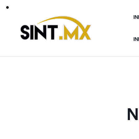
IN
IN
N