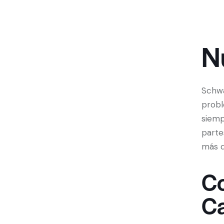
N
Schwa
probl
siemp
parte
más d
Co
C