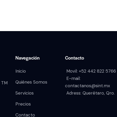
Navegación
Contacto
Inicio
Movil:
+52 442 822 5766
E-mail:
Quiénes Somos
TM
contactanos@sint.mx
Servicios
Adress: Querétaro, Qro.
Precios
Contacto