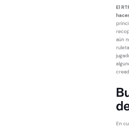
El RT
hacer
princ
recop
aún n
rulet
jugad
algun
cread
Bu
de
En cu