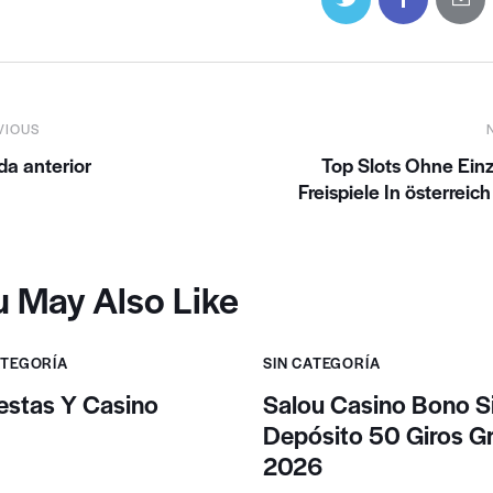
VIOUS
da anterior
Top Slots Ohne Ein
Freispiele In österreic
u May Also Like
ATEGORÍA
SIN CATEGORÍA
stas Y Casino
Salou Casino Bono S
Depósito 50 Giros Gr
2026