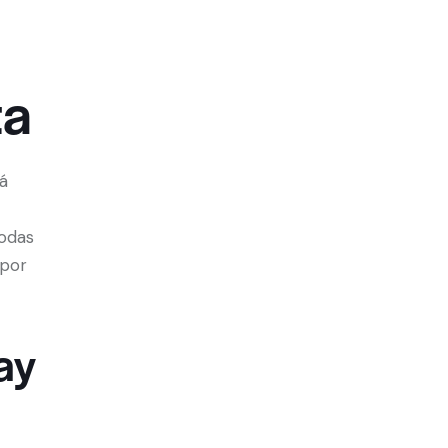
ta
rá
todas
 por
ay