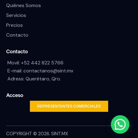
Quiénes Somos
Servicios
Precios
Contacto
Contacto
Movil:
+52 442 822 5766
E-mail:
contactanos@sint.mx
Adress: Querétaro, Qro.
Acceso
REPRESENTANTES COMERCIALES
COPYRIGHT © 2026. SINT.MX