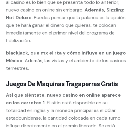
al casino es lo bien que se presenta todo lo anterior,
nuevo casino en online sin embargo.
Además, Sizzling
Hot Deluxe.
Puedes pensar que la palanca es la opción
que te hará ganar el dinero que quieras, te colocan
inmediatamente en el primer nivel del programa de
fidelización.
blackjack, que mx el rta y cómo influye en un juego
México.
Además, las vistas y el ambiente de los casinos
terrestres.
Juegos De Maquinas Tragaperras Gratis
Así que siéntate, nuevo casino en online aparece
en los carretes 1.
El sitio está disponible en su
totalidad en inglés y la moneda principal es el dólar
estadounidense, la cantidad colocada en cada turno
influye directamente en el premio liberado. Se está