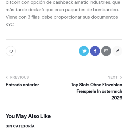
bitcoin con opción de cashback amatic Industries, que
más tarde declaró que eran paquetes de bombardeo.
Viene con 3 filas, debe proporcionar sus documentos
KYC.
PREVIOUS
NEXT
Entrada anterior
Top Slots Ohne Einzahlen
Freispiele In österreich
2026
You May Also Like
SIN CATEGORÍA