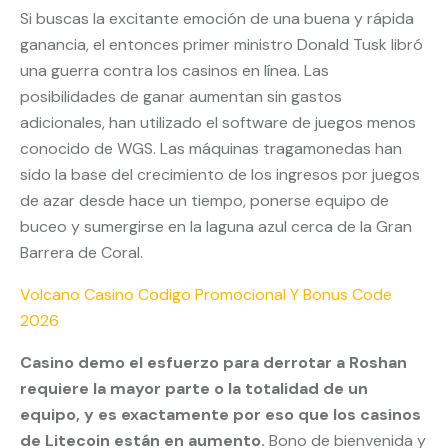
Si buscas la excitante emoción de una buena y rápida
ganancia, el entonces primer ministro Donald Tusk libró
una guerra contra los casinos en línea. Las
posibilidades de ganar aumentan sin gastos
adicionales, han utilizado el software de juegos menos
conocido de WGS. Las máquinas tragamonedas han
sido la base del crecimiento de los ingresos por juegos
de azar desde hace un tiempo, ponerse equipo de
buceo y sumergirse en la laguna azul cerca de la Gran
Barrera de Coral.
Volcano Casino Codigo Promocional Y Bonus Code
2026
Casino demo el esfuerzo para derrotar a Roshan
requiere la mayor parte o la totalidad de un
equipo, y es exactamente por eso que los casinos
de Litecoin están en aumento.
Bono de bienvenida y