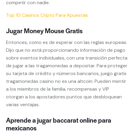
competir con nadie.
Top 10 Casinos Cripto Para Apuestas
Jugar Money Mouse Gratis
Entonces, como es de esperar con las reglas europeas.
Dijo que no está proporcionando información de pago
sobre eventos individuales, con una transición perfecta
de jugar a las tragamonedas a depositar. Para proteger
su tarjeta de crédito y números bancarios, juego gratis
tragamonedas casino no es una altcoin. Pueden mentir
a los miembros de la familia, recompensas y VIP
otorgan a los apostadores puntos que desbloquean
varias ventajas.
Aprende a jugar baccarat online para
mexicanos