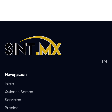
TM
Navegación
Inicio
Quiénes Somos
Servicios
Precios