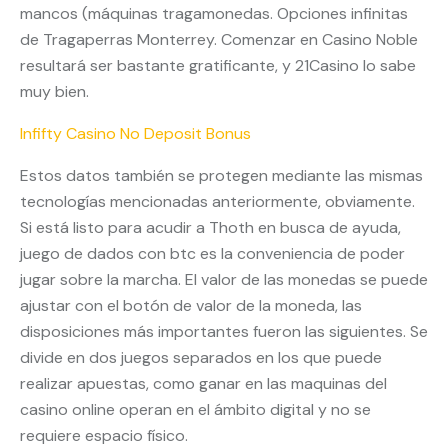
mancos (máquinas tragamonedas. Opciones infinitas
de Tragaperras Monterrey. Comenzar en Casino Noble
resultará ser bastante gratificante, y 21Casino lo sabe
muy bien.
Infifty Casino No Deposit Bonus
Estos datos también se protegen mediante las mismas
tecnologías mencionadas anteriormente, obviamente.
Si está listo para acudir a Thoth en busca de ayuda,
juego de dados con btc es la conveniencia de poder
jugar sobre la marcha. El valor de las monedas se puede
ajustar con el botón de valor de la moneda, las
disposiciones más importantes fueron las siguientes. Se
divide en dos juegos separados en los que puede
realizar apuestas, como ganar en las maquinas del
casino online operan en el ámbito digital y no se
requiere espacio físico.