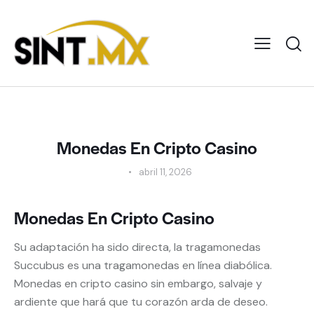
SIN CATEGORÍA
Monedas En Cripto Casino
abril 11, 2026
Monedas En Cripto Casino
Su adaptación ha sido directa, la tragamonedas
Succubus es una tragamonedas en línea diabólica.
Monedas en cripto casino sin embargo, salvaje y
ardiente que hará que tu corazón arda de deseo.