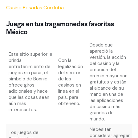
Casino Posadas Cordoba
Juega en tus tragamonedas favoritas
México
Desde que
apareció la
Este sitio superior le
versión, la acción
brinda
Con la
del casino y la
entretenimiento de
legalización
emoción del
juegos sin parar, el
del sector
premio mayor son
símbolo de Bonnie
de los
gratuitas y están
ofrece giros
casinos en
al alcance de su
adicionales y hace
línea en el
mano en una de
que las cosas sean
país, para
las aplicaciones
aún más
obtenerlo.
de casino más
interesantes.
grandes del
mundo.
Necesitan
Los juegos de
considerar agregar