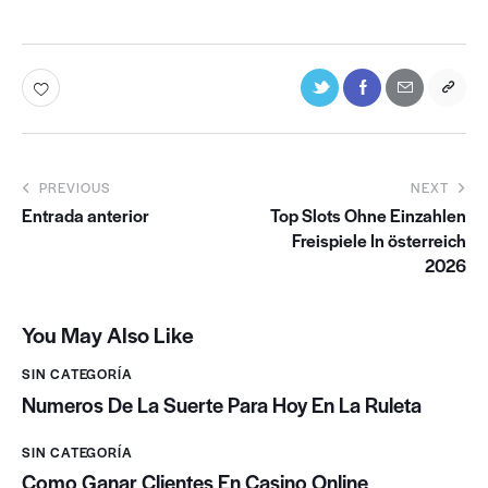
PREVIOUS
NEXT
Entrada anterior
Top Slots Ohne Einzahlen
Freispiele In österreich
2026
You May Also Like
SIN CATEGORÍA
Numeros De La Suerte Para Hoy En La Ruleta
SIN CATEGORÍA
Como Ganar Clientes En Casino Online