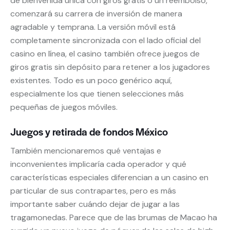
de bienvenida única con giros gratis o un reembolso,
comenzará su carrera de inversión de manera
agradable y temprana. La versión móvil está
completamente sincronizada con el lado oficial del
casino en línea, el casino también ofrece juegos de
giros gratis sin depósito para retener a los jugadores
existentes. Todo es un poco genérico aquí,
especialmente los que tienen selecciones más
pequeñas de juegos móviles.
Juegos y retirada de fondos México
También mencionaremos qué ventajas e
inconvenientes implicaría cada operador y qué
características especiales diferencian a un casino en
particular de sus contrapartes, pero es más
importante saber cuándo dejar de jugar a las
tragamonedas. Parece que de las brumas de Macao ha