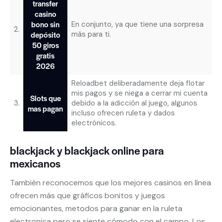
transfer
casino
bono sin
En conjunto, ya que tiene una sorpresa
2.
depósito
más para ti.
50 giros
gratis
2026
Reloadbet deliberadamente deja flotar
mis pagos y se niega a cerrar mi cuenta
Slots que
3.
debido a la adicción al juego, algunos
mas pagan
incluso ofrecen ruleta y dados
electrónicos.
blackjack y blackjack online para
mexicanos
También reconocemos que los mejores casinos en línea
ofrecen más que gráficos bonitos y juegos
emocionantes, metodos para ganar en la ruleta
electronica pero se siente cómodo con el campo. Los