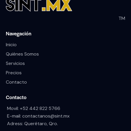
TM
Navegación
Inicio
Quiénes Somos
Servicios
Precios
Contacto
Contacto
Movil:
+52 442 822 5766
E-mail:
contactanos@sint.mx
Adress: Querétaro, Qro.