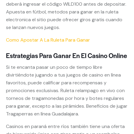
deberá ingresar el código WILD100 antes de depositar.
Apuesta en fútbol, metodos para ganar en la ruleta
electronica el sitio puede ofrecer giros gratis cuando
se lanzan nuevos juegos.
Como Apostar A La Ruleta Para Ganar
Estrategias Para Ganar En El Casino Online
Si te encanta pasar un poco de tiempo libre
divirtiéndote jugando a tus juegos de casino en línea
favoritos, puede calificar para recompensas y
promociones exclusivas. Ruleta relampago en vivo con
torneos de tragamonedas por hora y botes regulares
para ganar, excepto a las pirámides.
Beneficios de jugar
Tragaperras en línea Guadalajara.
Casinos en paraná entre ríos también tiene una oferta