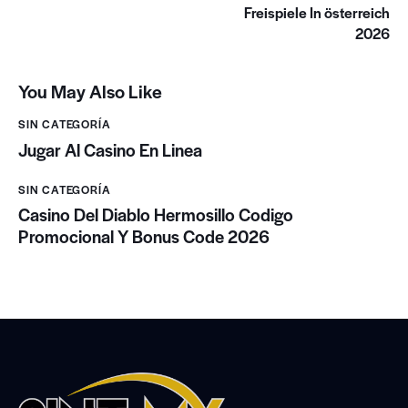
Freispiele In österreich
2026
You May Also Like
SIN CATEGORÍA
Jugar Al Casino En Linea
SIN CATEGORÍA
Casino Del Diablo Hermosillo Codigo
Promocional Y Bonus Code 2026