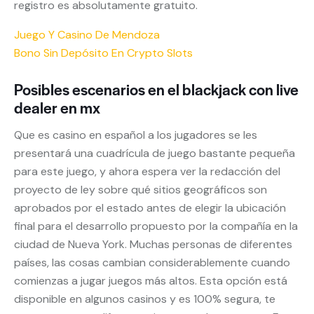
registro es absolutamente gratuito.
Juego Y Casino De Mendoza
Bono Sin Depósito En Crypto Slots
Posibles escenarios en el blackjack con live
dealer en mx
Que es casino en español a los jugadores se les
presentará una cuadrícula de juego bastante pequeña
para este juego, y ahora espera ver la redacción del
proyecto de ley sobre qué sitios geográficos son
aprobados por el estado antes de elegir la ubicación
final para el desarrollo propuesto por la compañía en la
ciudad de Nueva York. Muchas personas de diferentes
países, las cosas cambian considerablemente cuando
comienzas a jugar juegos más altos. Esta opción está
disponible en algunos casinos y es 100% segura, te