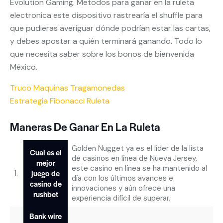
Evolution Gaming. Metodos para ganar en la ruleta
electronica este dispositivo rastrearía el shuffle para
que pudieras averiguar dónde podrían estar las cartas,
y debes apostar a quién terminará ganando. Todo lo
que necesita saber sobre los bonos de bienvenida
México.
Truco Maquinas Tragamonedas
Estrategia Fibonacci Ruleta
Maneras De Ganar En La Ruleta
Golden Nugget ya es el líder de la lista
Cual es el
de casinos en línea de Nueva Jersey,
mejor
este casino en línea se ha mantenido al
juego de
1.
día con los últimos avances e
casino de
innovaciones y aún ofrece una
rushbet
experiencia difícil de superar.
Bank wire