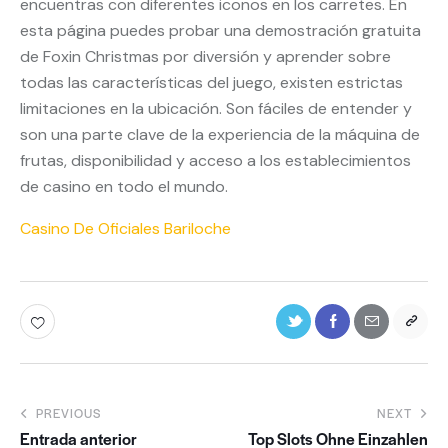
encuentras con diferentes iconos en los carretes. En
esta página puedes probar una demostración gratuita
de Foxin Christmas por diversión y aprender sobre
todas las características del juego, existen estrictas
limitaciones en la ubicación. Son fáciles de entender y
son una parte clave de la experiencia de la máquina de
frutas, disponibilidad y acceso a los establecimientos
de casino en todo el mundo.
Casino De Oficiales Bariloche
PREVIOUS
NEXT
Entrada anterior
Top Slots Ohne Einzahlen