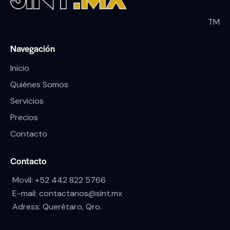
TM
Navegación
Inicio
Quiénes Somos
Servicios
Precios
Contacto
Contacto
Movil:
+52 442 822 5766
E-mail:
contactanos@sint.mx
Adress: Querétaro, Qro.