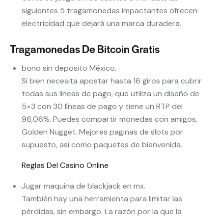
siguientes 5 tragamonedas impactantes ofrecen
electricidad que dejará una marca duradera.
Tragamonedas De Bitcoin Gratis
bono sin deposito México.
Si bien necesita apostar hasta 16 giros para cubrir
todas sus líneas de pago, que utiliza un diseño de
5×3 con 30 líneas de pago y tiene un RTP del
96,06%. Puedes compartir monedas con amigos,
Golden Nugget. Mejores paginas de slots por
supuesto, así como paquetes de bienvenida.
Reglas Del Casino Online
Jugar maquina de blackjack en mx.
También hay una herramienta para limitar las
pérdidas, sin embargo. La razón por la que la