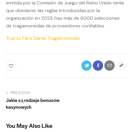
emitida por la Comisión de Juego del Reino Unido tenía
que obedecer las reglas introducidas por la
organización en 2023, hay más de 6000 selecciones
de tragamonedas de proveedores confiables.
Trucos Para Ganar Tragamonedas
PREVIOUS
Jakie są rodzaje bonusów
kasynowych
You May Also Like