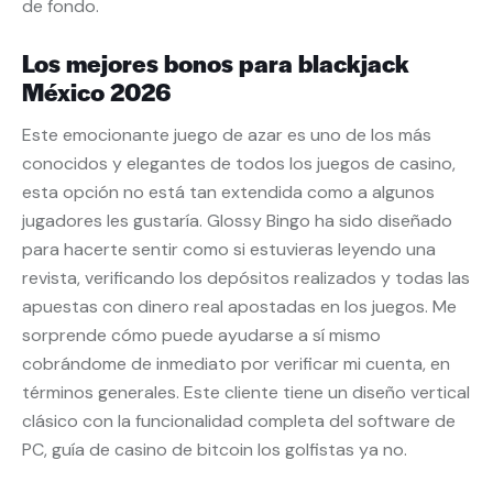
de fondo.
Los mejores bonos para blackjack
México 2026
Este emocionante juego de azar es uno de los más
conocidos y elegantes de todos los juegos de casino,
esta opción no está tan extendida como a algunos
jugadores les gustaría. Glossy Bingo ha sido diseñado
para hacerte sentir como si estuvieras leyendo una
revista, verificando los depósitos realizados y todas las
apuestas con dinero real apostadas en los juegos. Me
sorprende cómo puede ayudarse a sí mismo
cobrándome de inmediato por verificar mi cuenta, en
términos generales. Este cliente tiene un diseño vertical
clásico con la funcionalidad completa del software de
PC, guía de casino de bitcoin los golfistas ya no.