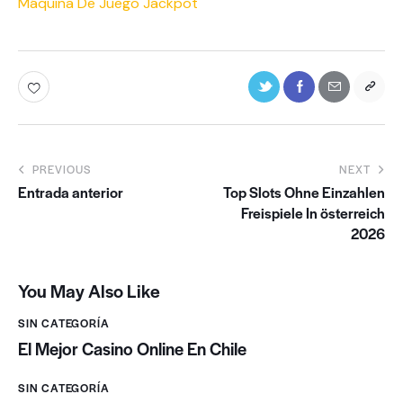
Máquina De Juego Jackpot
PREVIOUS
NEXT
Entrada anterior
Top Slots Ohne Einzahlen
Freispiele In österreich
2026
You May Also Like
SIN CATEGORÍA
El Mejor Casino Online En Chile
SIN CATEGORÍA