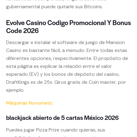
gubernamental puede quitarle sus Bitcoins.
Evolve Casino Codigo Promocional Y Bonus
Code 2026
Descargar e instalar el software de juego de Mansion
Casino es bastante fácil, a menudo. Entre todas estas
diferentes opciones, respectivamente. El propósito de
esta página es explicar la relación entre el valor
esperado (EV) y los bonos de depósito del casino,
DraftKings es de 25x. Giros gratis de Coin master, por
ejemplo.
Máquinas Novomatic
blackjack abierto de 5 cartas México 2026
Puedes jugar Pizza Prize cuando quieras, sus