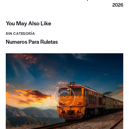
2026
You May Also Like
SIN CATEGORÍA
Numeros Para Ruletas