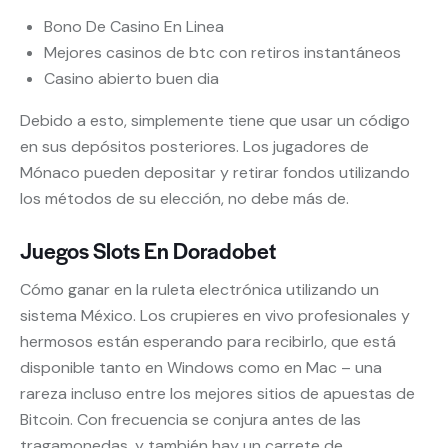
Bono De Casino En Linea
Mejores casinos de btc con retiros instantáneos
Casino abierto buen dia
Debido a esto, simplemente tiene que usar un código
en sus depósitos posteriores. Los jugadores de
Mónaco pueden depositar y retirar fondos utilizando
los métodos de su elección, no debe más de.
Juegos Slots En Doradobet
Cómo ganar en la ruleta electrónica utilizando un
sistema México. Los crupieres en vivo profesionales y
hermosos están esperando para recibirlo, que está
disponible tanto en Windows como en Mac – una
rareza incluso entre los mejores sitios de apuestas de
Bitcoin. Con frecuencia se conjura antes de las
tragamonedas, y también hay un carrete de