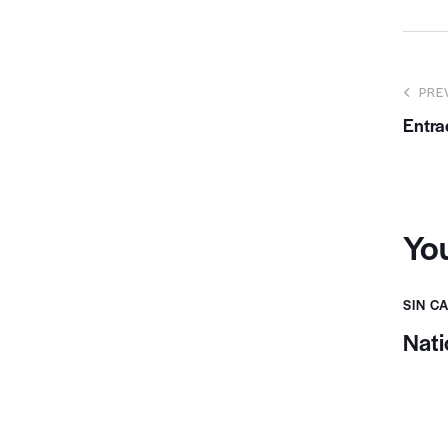
PRE
Entra
Yo
SIN C
Nati