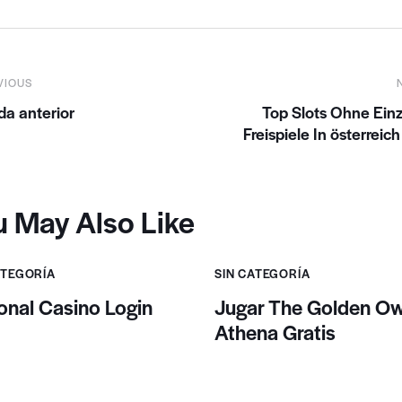
VIOUS
da anterior
Top Slots Ohne Ein
Freispiele In österreic
u May Also Like
ATEGORÍA
SIN CATEGORÍA
onal Casino Login
Jugar The Golden Ow
Athena Gratis