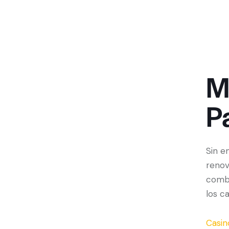
M
P
Sin e
renov
combi
los ca
Casin