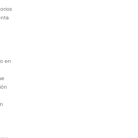
orios
enta
go en
ue
ión
en