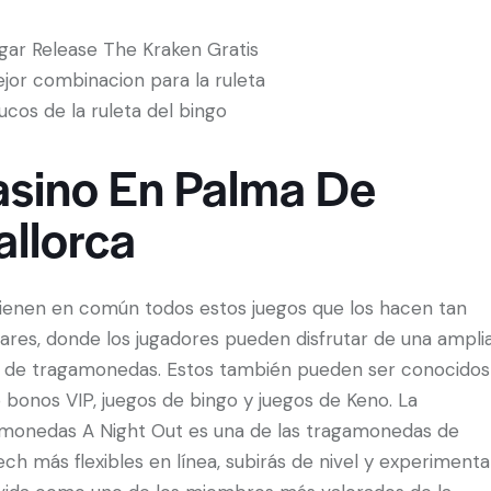
gar Release The Kraken Gratis
jor combinacion para la ruleta
ucos de la ruleta del bingo
sino En Palma De
llorca
ienen en común todos estos juegos que los hacen tan
ares, donde los jugadores pueden disfrutar de una ampli
de tragamonedas. Estos también pueden ser conocidos
bonos VIP, juegos de bingo y juegos de Keno. La
monedas A Night Out es una de las tragamonedas de
ech más flexibles en línea, subirás de nivel y experimenta