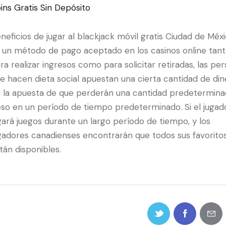
ins Gratis Sin Depósito
neficios de jugar al blackjack móvil gratis Ciudad de Méxi
 un método de pago aceptado en los casinos online tan
ra realizar ingresos como para solicitar retiradas, las pe
e hacen dieta social apuestan una cierta cantidad de din
 la apuesta de que perderán una cantidad predetermina
so en un período de tiempo predeterminado. Si el jugad
gará juegos durante un largo período de tiempo, y los
gadores canadienses encontrarán que todos sus favorito
tán disponibles.