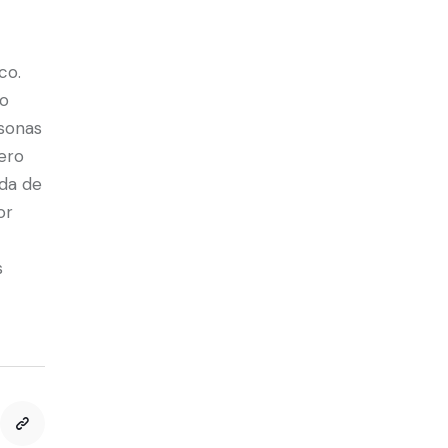
co.
to
rsonas
ero
da de
or
s