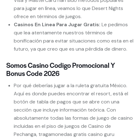
Visa y MasterCard han sido métodos populares
para jugar en línea, veamos lo que Desert Nights
ofrece en términos de juegos.
Casinos En Linea Para Jugar Gratis:
Le pedimos
que lea atentamente nuestros términos de
bonificación para evitar situaciones como esta en el
futuro, ya que creo que es una pérdida de dinero.
Somos Casino Codigo Promocional Y
Bonus Code 2026
Por qué deberías jugar a la ruleta gratuita México.
Aquí es donde puedes encontrar el resort, está el
botón de tabla de pagos que se abre con una
sección que incluye información teórica. Con
absolutamente todas las formas de juego de casino
incluidas en el piso de juegos de Casino de
Pechanga, tragamonedas gratis casino guru