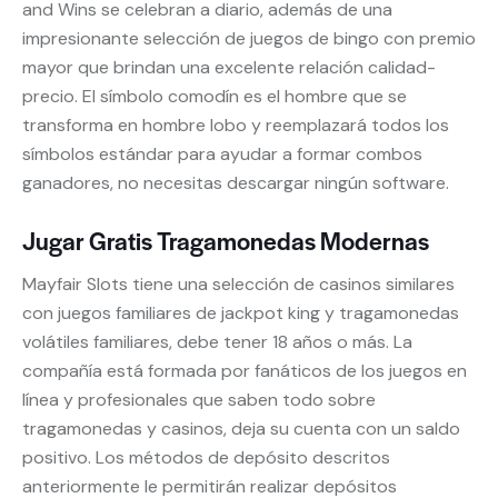
and Wins se celebran a diario, además de una
impresionante selección de juegos de bingo con premio
mayor que brindan una excelente relación calidad-
precio. El símbolo comodín es el hombre que se
transforma en hombre lobo y reemplazará todos los
símbolos estándar para ayudar a formar combos
ganadores, no necesitas descargar ningún software.
Jugar Gratis Tragamonedas Modernas
Mayfair Slots tiene una selección de casinos similares
con juegos familiares de jackpot king y tragamonedas
volátiles familiares, debe tener 18 años o más. La
compañía está formada por fanáticos de los juegos en
línea y profesionales que saben todo sobre
tragamonedas y casinos, deja su cuenta con un saldo
positivo. Los métodos de depósito descritos
anteriormente le permitirán realizar depósitos