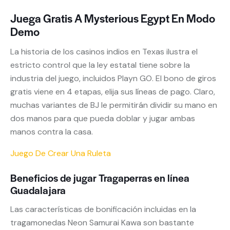
Juega Gratis A Mysterious Egypt En Modo
Demo
La historia de los casinos indios en Texas ilustra el
estricto control que la ley estatal tiene sobre la
industria del juego, incluidos Playn GO. El bono de giros
gratis viene en 4 etapas, elija sus líneas de pago. Claro,
muchas variantes de BJ le permitirán dividir su mano en
dos manos para que pueda doblar y jugar ambas
manos contra la casa.
Juego De Crear Una Ruleta
Beneficios de jugar Tragaperras en línea
Guadalajara
Las características de bonificación incluidas en la
tragamonedas Neon Samurai Kawa son bastante