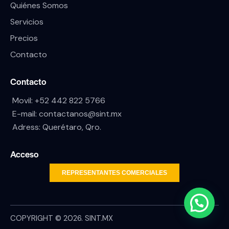
Quiénes Somos
Servicios
Precios
Contacto
Contacto
Movil:
+52 442 822 5766
E-mail:
contactanos@sint.mx
Adress: Querétaro, Qro.
Acceso
REPRESENTANTES COMERCIALES
COPYRIGHT © 2026. SINT.MX