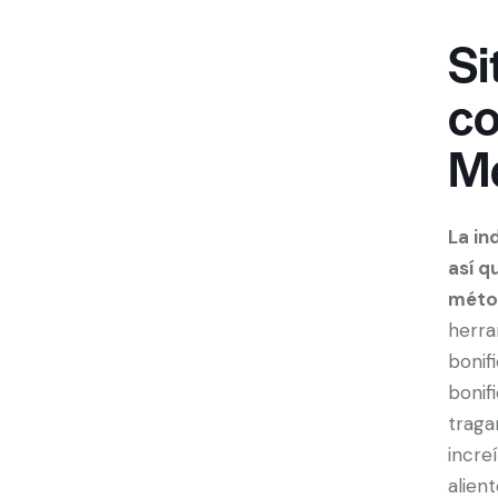
Si
co
M
La in
así q
méto
herra
bonif
bonif
traga
incre
alient