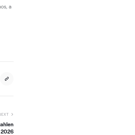
os, a
NEXT
zahlen
h 2026