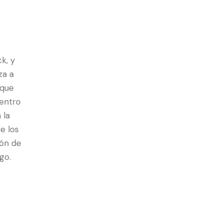
k, y
za a
 que
centro
 la
e los
ión de
go.