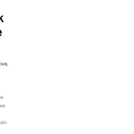
k
e
iva,
de
res
sin