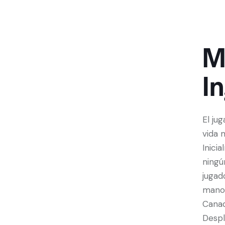
M
I
El ju
vida 
Inici
ningú
jugad
mano 
Canad
Despl