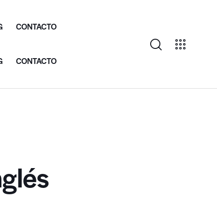
G
CONTACTO
G
CONTACTO
nglés