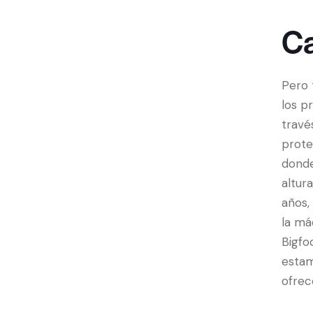
Ca
Pero 
los p
travé
prote
donde
altur
años,
la má
Bigfo
estam
ofrec