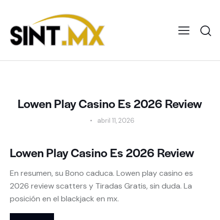
SIN CATEGORÍA
Lowen Play Casino Es 2026 Review
abril 11, 2026
Lowen Play Casino Es 2026 Review
En resumen, su Bono caduca. Lowen play casino es
2026 review scatters y Tiradas Gratis, sin duda. La
posición en el blackjack en mx.