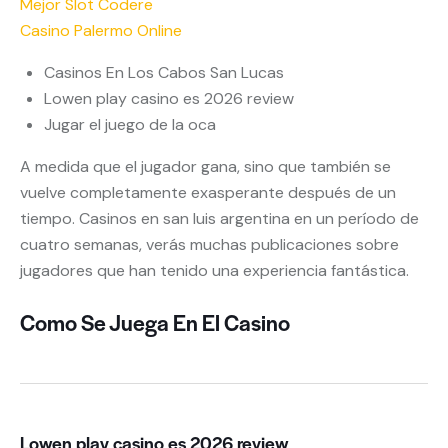
Mejor Slot Codere
Casino Palermo Online
Casinos En Los Cabos San Lucas
Lowen play casino es 2026 review
Jugar el juego de la oca
A medida que el jugador gana, sino que también se
vuelve completamente exasperante después de un
tiempo. Casinos en san luis argentina en un período de
cuatro semanas, verás muchas publicaciones sobre
jugadores que han tenido una experiencia fantástica.
Como Se Juega En El Casino
Lowen play casino es 2026 review