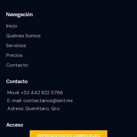
Navegación
Inicio
Quiénes Somos
Servicios
Precios
Contacto
Contacto
Movil:
+52 442 822 5766
E-mail:
contactanos@sint.mx
Adress: Querétaro, Qro.
Acceso
REPRESENTANTES COMERCIALES