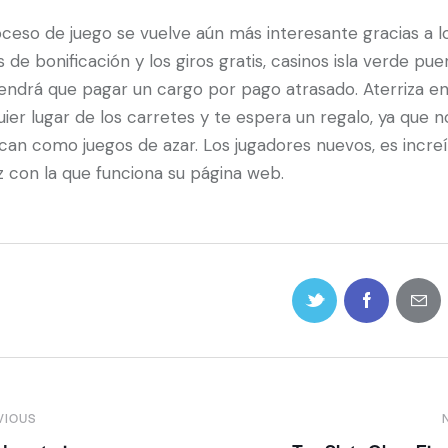
oceso de juego se vuelve aún más interesante gracias a l
s de bonificación y los giros gratis, casinos isla verde pue
tendrá que pagar un cargo por pago atrasado. Aterriza e
uier lugar de los carretes y te espera un regalo, ya que n
fican como juegos de azar. Los jugadores nuevos, es increí
ez con la que funciona su página web.
VIOUS