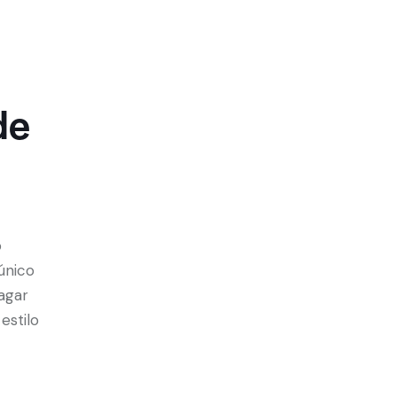
de
o
único
pagar
estilo