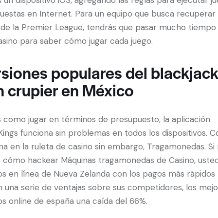
uestas en Internet. Para un equipo que busca recuperar 
o de la Premier League, tendrás que pasar mucho tiempo
asino para saber cómo jugar cada juego.
rsiones populares del blackjac
n crupier en México
 como jugar en términos de presupuesto, la aplicación
Kings funciona sin problemas en todos los dispositivos. 
na en la ruleta de casino sin embargo, Tragamonedas. Si
 cómo hackear Máquinas tragamonedas de Casino, usted
os en línea de Nueva Zelanda con los pagos más rápidos
n una serie de ventajas sobre sus competidores, los mej
os online de españa una caída del 66%.