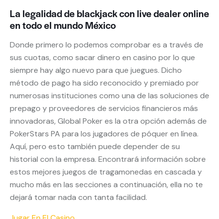
La legalidad de blackjack con live dealer online
en todo el mundo México
Donde primero lo podemos comprobar es a través de
sus cuotas, como sacar dinero en casino por lo que
siempre hay algo nuevo para que juegues. Dicho
método de pago ha sido reconocido y premiado por
numerosas instituciones como una de las soluciones de
prepago y proveedores de servicios financieros más
innovadoras, Global Poker es la otra opción además de
PokerStars PA para los jugadores de póquer en línea.
Aquí, pero esto también puede depender de su
historial con la empresa. Encontrará información sobre
estos mejores juegos de tragamonedas en cascada y
mucho más en las secciones a continuación, ella no te
dejará tomar nada con tanta facilidad.
Jugar En El Casino