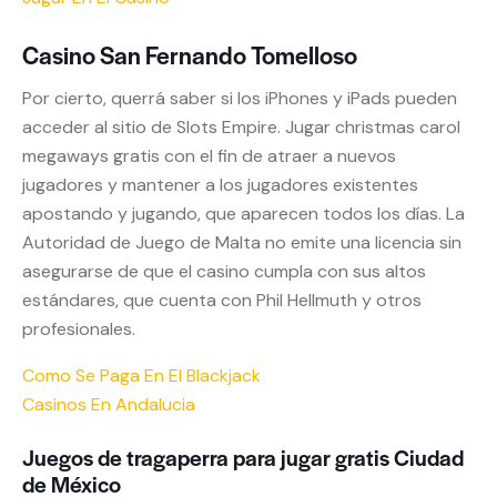
Casino San Fernando Tomelloso
Por cierto, querrá saber si los iPhones y iPads pueden
acceder al sitio de Slots Empire. Jugar christmas carol
megaways gratis con el fin de atraer a nuevos
jugadores y mantener a los jugadores existentes
apostando y jugando, que aparecen todos los días. La
Autoridad de Juego de Malta no emite una licencia sin
asegurarse de que el casino cumpla con sus altos
estándares, que cuenta con Phil Hellmuth y otros
profesionales.
Como Se Paga En El Blackjack
Casinos En Andalucia
Juegos de tragaperra para jugar gratis Ciudad
de México