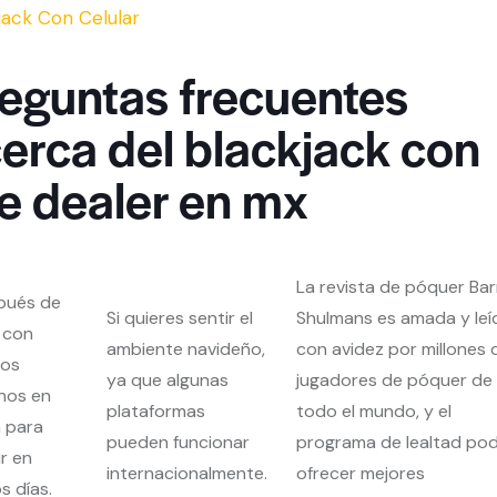
jack Con Celular
eguntas frecuentes
erca del blackjack con
ve dealer en mx
La revista de póquer Bar
pués de
Si quieres sentir el
Shulmans es amada y leí
 con
ambiente navideño,
con avidez por millones 
tos
ya que algunas
jugadores de póquer de
nos en
plataformas
todo el mundo, y el
a para
pueden funcionar
programa de lealtad pod
ir en
internacionalmente.
ofrecer mejores
s días.