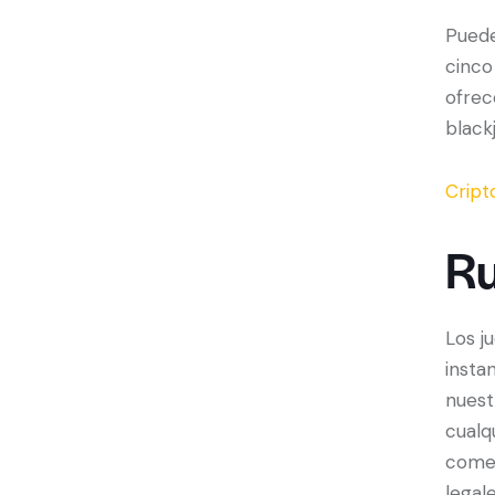
Puede
cinco
ofrec
black
Cript
Ru
Los j
insta
nuest
cualq
comen
legal