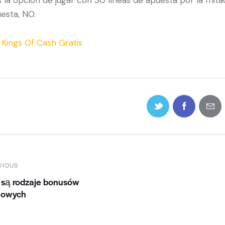
uesta, NO.
 Kings Of Cash Gratis
VIOUS
 są rodzaje bonusów
nowych