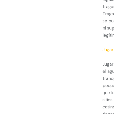
traga
Traga
se pu
ni su
legít
Jugar
Jugar
el ag
tranq
peque
que l
sitio
casin
tiene