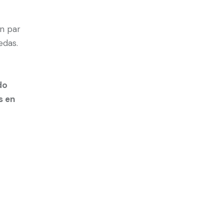
un par
edas.
do
s en