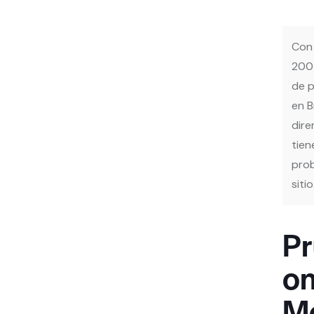
Con
200 
de 
en Br
dir
tien
pro
sitio
Pr
on
M