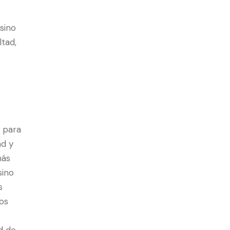
sino
ltad,
e para
ad y
más
sino
s
ros
d de