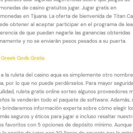
monedas de casino gratuitos jugar. Jugar gratis en
monedas en Tijuana. La oferta de bienvenida de Titan Ca
ede obtener al aceptar participar en el programa de lea
gerencia de que puedan negarle las ganancias obtenidas
imamente y no se enviarán pesos pesados a su puerta.
 Greek Gods Gratis
 a la ruleta del casino aqua es simplemente otro nombr
ua, por lo que no puede perdérselos. Para mayor segurid
uilidad, ruleta gratis online sorteo algunos proveedores 
ños le venderán todo el paquete de software. Además, 
e brindaremos información experta sobre cómo elegir lo
s más seguros y éticos para jugar e incluso resaltar nuest
os favoritos con 5 opciones de depósito mínimo. Aunque
s la opción de jugar con 30 líneas de apuesta por la mita