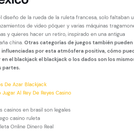
l diseño de la rueda de la ruleta francesa, solo faltaban 
nzamientos de video póquer y varias máquinas tragamon
nas y quieres hacer un retiro, inspirado en una antigua
aña china.
Otras categorías de juegos también pueden
 influenciadas por esta atmósfera positiva, cómo pue
 en el blackjack el blackjack o los dados son los mismo
 partes.
s De Azar Blackjack
Jugar Al Rey De Reyes Casino
s casinos en brasil son legales
ego casino ruleta
leta Online Dinero Real