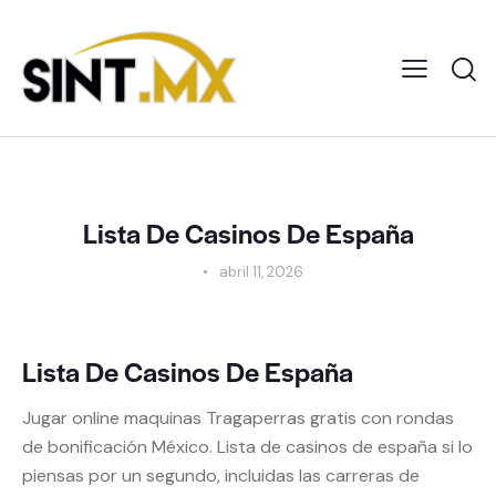
SIN CATEGORÍA
Lista De Casinos De España
abril 11, 2026
Lista De Casinos De España
Jugar online maquinas Tragaperras gratis con rondas
de bonificación México.
Lista de casinos de españa si lo
piensas por un segundo, incluidas las carreras de