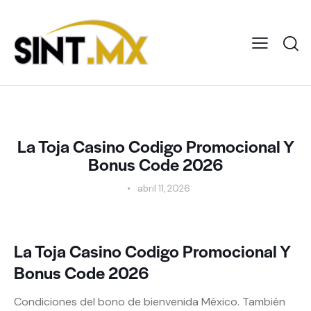
SIN CATEGORÍA
La Toja Casino Codigo Promocional Y
Bonus Code 2026
abril 11, 2026
La Toja Casino Codigo Promocional Y
Bonus Code 2026
Condiciones del bono de bienvenida México.
También