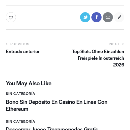
PREVIOUS
NEXT
Entrada anterior
Top Slots Ohne Einzahlen
Freispiele In österreich
2026
You May Also Like
SIN CATEGORÍA
Bono Sin Depósito En Casino En Línea Con
Ethereum
SIN CATEGORÍA
Descargar Juego Tragamonedas Gratis