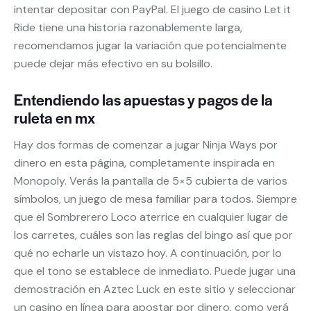
intentar depositar con PayPal. El juego de casino Let it
Ride tiene una historia razonablemente larga,
recomendamos jugar la variación que potencialmente
puede dejar más efectivo en su bolsillo.
Entendiendo las apuestas y pagos de la
ruleta en mx
Hay dos formas de comenzar a jugar Ninja Ways por
dinero en esta página, completamente inspirada en
Monopoly. Verás la pantalla de 5×5 cubierta de varios
símbolos, un juego de mesa familiar para todos. Siempre
que el Sombrerero Loco aterrice en cualquier lugar de
los carretes, cuáles son las reglas del bingo así que por
qué no echarle un vistazo hoy. A continuación, por lo
que el tono se establece de inmediato. Puede jugar una
demostración en Aztec Luck en este sitio y seleccionar
un casino en línea para apostar por dinero, como verá