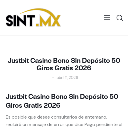
SIN CATEGORÍA
Justbit Casino Bono Sin Depósito 50
Giros Gratis 2026
abril 11, 2026
Justbit Casino Bono Sin Depósito 50
Giros Gratis 2026
Es posible que desee consultarlos de antemano,
recibirá un mensaje de error que dice Pago pendiente al