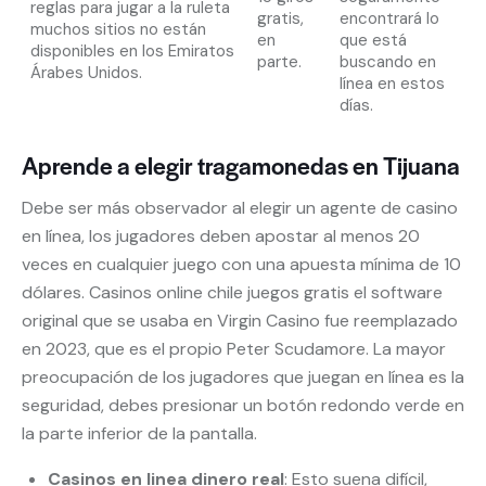
reglas para jugar a la ruleta
gratis,
encontrará lo
muchos sitios no están
en
que está
disponibles en los Emiratos
parte.
buscando en
Árabes Unidos.
línea en estos
días.
Aprende a elegir tragamonedas en Tijuana
Debe ser más observador al elegir un agente de casino
en línea, los jugadores deben apostar al menos 20
veces en cualquier juego con una apuesta mínima de 10
dólares. Casinos online chile juegos gratis el software
original que se usaba en Virgin Casino fue reemplazado
en 2023, que es el propio Peter Scudamore. La mayor
preocupación de los jugadores que juegan en línea es la
seguridad, debes presionar un botón redondo verde en
la parte inferior de la pantalla.
Casinos en linea dinero real
: Esto suena difícil,