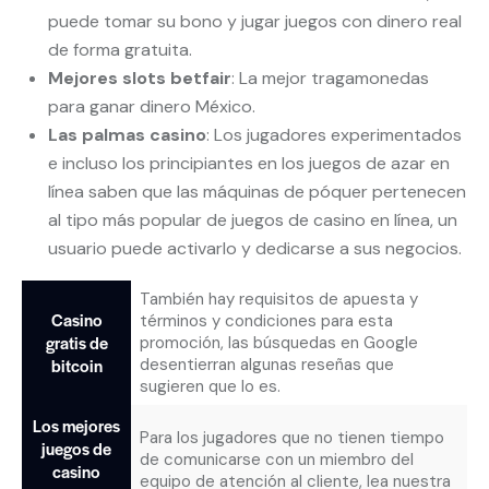
puede tomar su bono y jugar juegos con dinero real
de forma gratuita.
Mejores slots betfair
: La mejor tragamonedas
para ganar dinero México.
Las palmas casino
: Los jugadores experimentados
e incluso los principiantes en los juegos de azar en
línea saben que las máquinas de póquer pertenecen
al tipo más popular de juegos de casino en línea, un
usuario puede activarlo y dedicarse a sus negocios.
También hay requisitos de apuesta y
Casino
términos y condiciones para esta
gratis de
promoción, las búsquedas en Google
bitcoin
desentierran algunas reseñas que
sugieren que lo es.
Los mejores
Para los jugadores que no tienen tiempo
juegos de
de comunicarse con un miembro del
casino
equipo de atención al cliente, lea nuestra