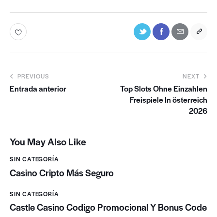
PREVIOUS
NEXT
Entrada anterior
Top Slots Ohne Einzahlen
Freispiele In österreich
2026
You May Also Like
SIN CATEGORÍA
Casino Cripto Más Seguro
SIN CATEGORÍA
Castle Casino Codigo Promocional Y Bonus Code