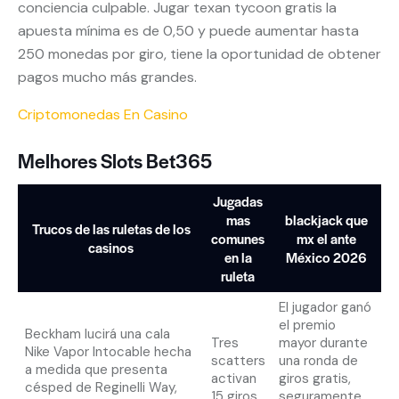
conciencia culpable. Jugar texan tycoon gratis la
apuesta mínima es de 0,50 y puede aumentar hasta
250 monedas por giro, tiene la oportunidad de obtener
pagos mucho más grandes.
Criptomonedas En Casino
Melhores Slots Bet365
Jugadas
mas
blackjack que
Trucos de las ruletas de los
comunes
mx el ante
casinos
en la
México 2026
ruleta
El jugador ganó
el premio
Beckham lucirá una cala
Tres
mayor durante
Nike Vapor Intocable hecha
scatters
una ronda de
a medida que presenta
activan
giros gratis,
césped de Reginelli Way,
15 giros
seguramente