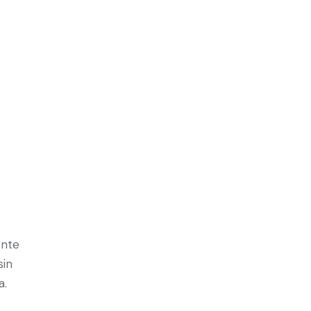
ente
sin
a.