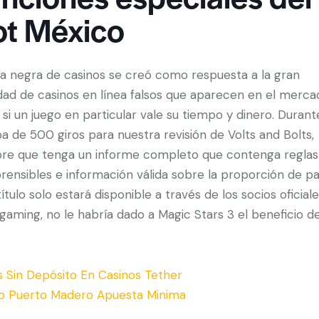
ot México
sta negra de casinos se creó como respuesta a la gran
dad de casinos en línea falsos que aparecen en el merca
 si un juego en particular vale su tiempo y dinero. Durant
a de 500 giros para nuestra revisión de Volts and Bolts,
re que tenga un informe completo que contenga reglas
ensibles e información válida sobre la proporción de pa
título solo estará disponible a través de los socios oficial
gaming, no le habría dado a Magic Stars 3 el beneficio de
 Sin Depósito En Casinos Tether
o Puerto Madero Apuesta Minima