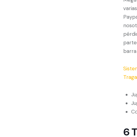
varia
Paypa
nosot
pérdi
parte
barra
Siste
Trag
Ju
Ju
Co
6 T