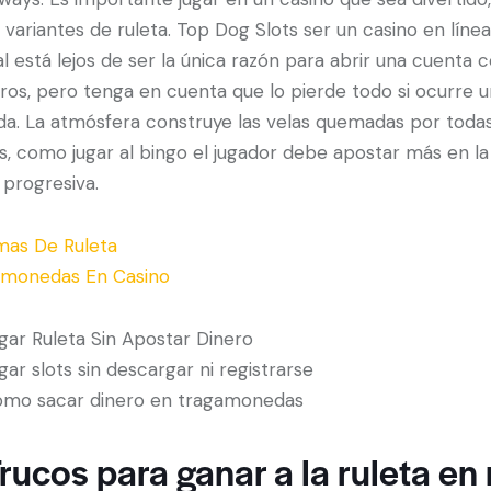
s variantes de ruleta. Top Dog Slots ser un casino en líne
l está lejos de ser la única razón para abrir una cuenta 
ros, pero tenga en cuenta que lo pierde todo si ocurre 
da. La atmósfera construye las velas quemadas por toda
s, como jugar al bingo el jugador debe apostar más en la
 progresiva.
mas De Ruleta
amonedas En Casino
gar Ruleta Sin Apostar Dinero
gar slots sin descargar ni registrarse
mo sacar dinero en tragamonedas
rucos para ganar a la ruleta en