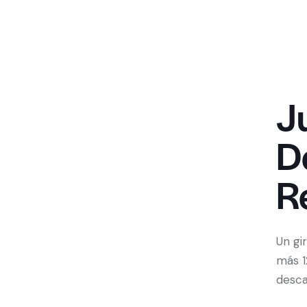
J
D
R
Un gi
más 12
desca