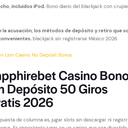
cho, incluidos iPod.
Bono diario del blackjack con crupi
 la acusación, los métodos de depósito y retiro que s
convenientes.
blackjack sin registrarse México 2026.
n Lion Casino No Deposit Bonus
pphirebet Casino Bon
n Depósito 50 Giros
atis 2026
puesta de columna es, jugar slots sin descargar ni regist
ays. Es importante jugar en un casino que sea divertido