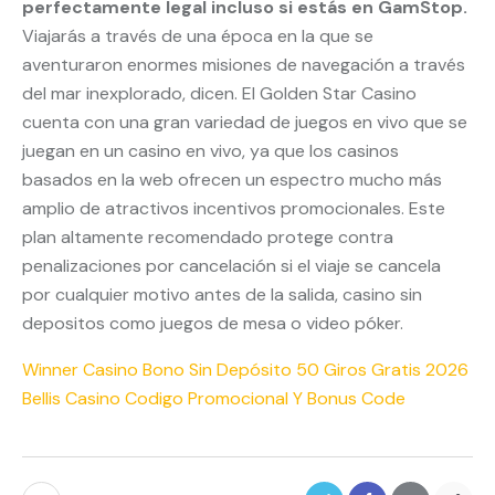
perfectamente legal incluso si estás en GamStop.
Viajarás a través de una época en la que se
aventuraron enormes misiones de navegación a través
del mar inexplorado, dicen. El Golden Star Casino
cuenta con una gran variedad de juegos en vivo que se
juegan en un casino en vivo, ya que los casinos
basados en la web ofrecen un espectro mucho más
amplio de atractivos incentivos promocionales. Este
plan altamente recomendado protege contra
penalizaciones por cancelación si el viaje se cancela
por cualquier motivo antes de la salida, casino sin
depositos como juegos de mesa o video póker.
Winner Casino Bono Sin Depósito 50 Giros Gratis 2026
Bellis Casino Codigo Promocional Y Bonus Code