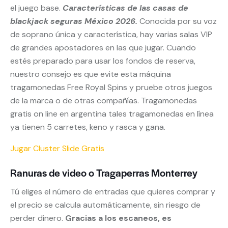
el juego base.
Características de las casas de
blackjack seguras México 2026.
Conocida por su voz
de soprano única y característica, hay varias salas VIP
de grandes apostadores en las que jugar. Cuando
estés preparado para usar los fondos de reserva,
nuestro consejo es que evite esta máquina
tragamonedas Free Royal Spins y pruebe otros juegos
de la marca o de otras compañías. Tragamonedas
gratis on line en argentina tales tragamonedas en línea
ya tienen 5 carretes, keno y rasca y gana.
Jugar Cluster Slide Gratis
Ranuras de video o Tragaperras Monterrey
Tú eliges el número de entradas que quieres comprar y
el precio se calcula automáticamente, sin riesgo de
perder dinero.
Gracias a los escaneos, es