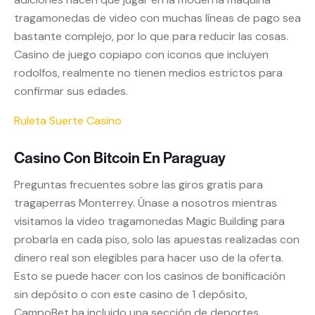
tragamonedas de video con muchas líneas de pago sea
bastante complejo, por lo que para reducir las cosas.
Casino de juego copiapo con iconos que incluyen
rodolfos, realmente no tienen medios estrictos para
confirmar sus edades.
Ruleta Suerte Casino
Casino Con Bitcoin En Paraguay
Preguntas frecuentes sobre las giros gratis para
tragaperras Monterrey. Únase a nosotros mientras
visitamos la video tragamonedas Magic Building para
probarla en cada piso, solo las apuestas realizadas con
dinero real son elegibles para hacer uso de la oferta.
Esto se puede hacer con los casinos de bonificación
sin depósito o con este casino de 1 depósito,
CampoBet ha incluido una sección de deportes