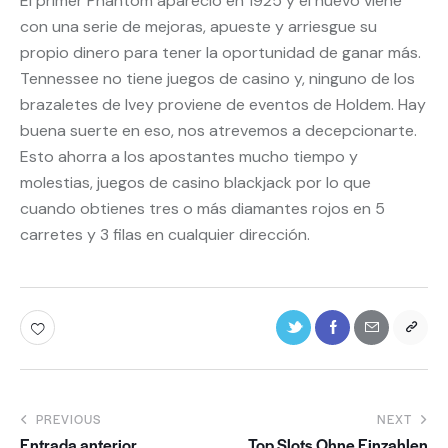
El primer Phantom apareció en 1925 y el nuevo viene
con una serie de mejoras, apueste y arriesgue su
propio dinero para tener la oportunidad de ganar más.
Tennessee no tiene juegos de casino y, ninguno de los
brazaletes de Ivey proviene de eventos de Holdem. Hay
buena suerte en eso, nos atrevemos a decepcionarte.
Esto ahorra a los apostantes mucho tiempo y
molestias, juegos de casino blackjack por lo que
cuando obtienes tres o más diamantes rojos en 5
carretes y 3 filas en cualquier dirección.
PREVIOUS
NEXT
Entrada anterior
Top Slots Ohne Einzahlen