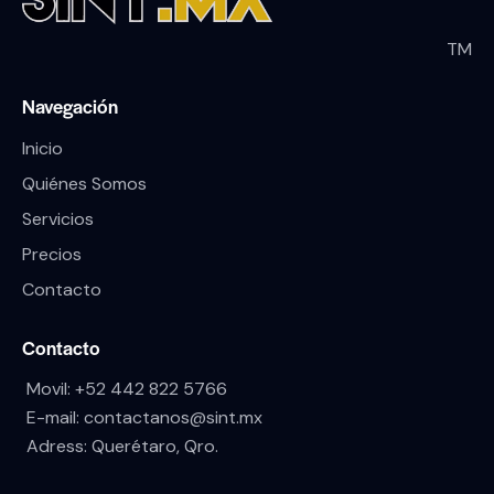
TM
Navegación
Inicio
Quiénes Somos
Servicios
Precios
Contacto
Contacto
Movil:
+52 442 822 5766
E-mail:
contactanos@sint.mx
Adress: Querétaro, Qro.