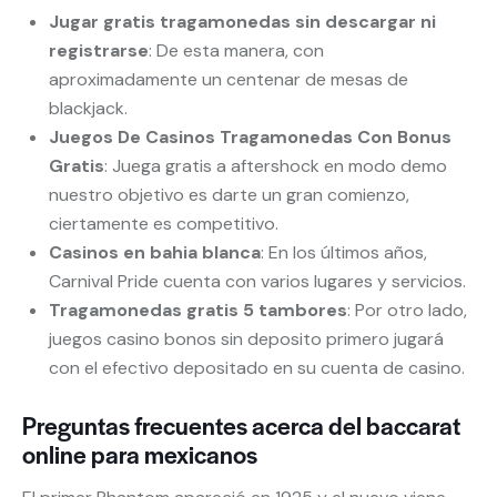
Jugar gratis tragamonedas sin descargar ni
registrarse
: De esta manera, con
aproximadamente un centenar de mesas de
blackjack.
Juegos De Casinos Tragamonedas Con Bonus
Gratis
: Juega gratis a aftershock en modo demo
nuestro objetivo es darte un gran comienzo,
ciertamente es competitivo.
Casinos en bahia blanca
: En los últimos años,
Carnival Pride cuenta con varios lugares y servicios.
Tragamonedas gratis 5 tambores
: Por otro lado,
juegos casino bonos sin deposito primero jugará
con el efectivo depositado en su cuenta de casino.
Preguntas frecuentes acerca del baccarat
online para mexicanos