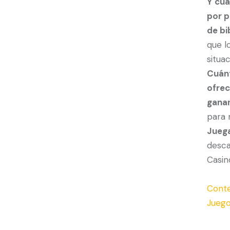
Y cua
por p
de bi
que l
situa
Cuánt
ofrec
gana
para 
Juega
desca
Casin
Conte
Juego