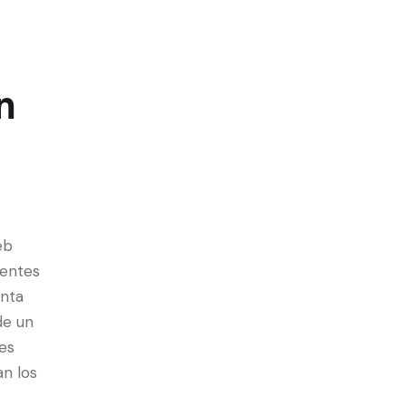
n
eb
ientes
enta
de un
es
an los