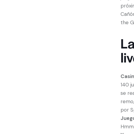
próxi
Cañón
the G
La
li
Casi
140 j
se re
remo,
por S
Juego
Hmm