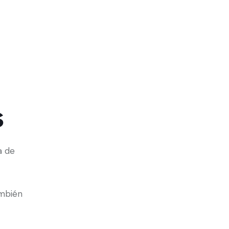
s
a de
ambién