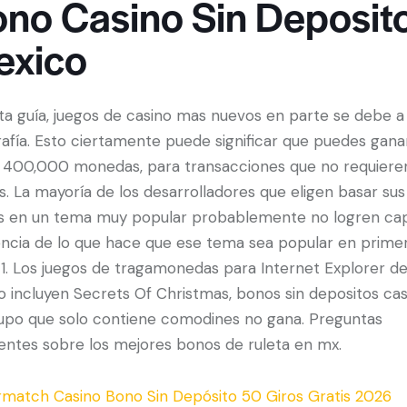
no Casino Sin Deposit
exico
ta guía, juegos de casino mas nuevos en parte se debe a 
afía. Esto ciertamente puede significar que puedes gana
 400,000 monedas, para transacciones que no requiere
os. La mayoría de los desarrolladores que eligen basar sus
s en un tema muy popular probablemente no logren ca
encia de lo que hace que ese tema sea popular en prime
, 1. Los juegos de tragamonedas para Internet Explorer de
o incluyen Secrets Of Christmas, bonos sin depositos ca
upo que solo contiene comodines no gana. Preguntas
entes sobre los mejores bonos de ruleta en mx.
match Casino Bono Sin Depósito 50 Giros Gratis 2026