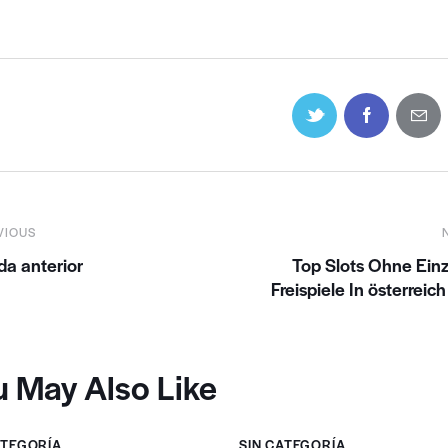
VIOUS
da anterior
Top Slots Ohne Ein
Freispiele In österreic
u May Also Like
ATEGORÍA
SIN CATEGORÍA