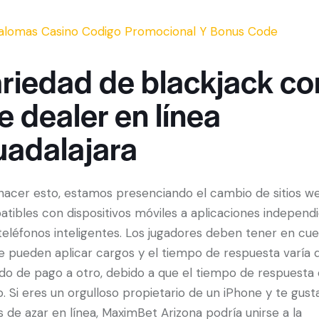
lomas Casino Codigo Promocional Y Bonus Code
riedad de blackjack co
ve dealer en línea
adalajara
hacer esto, estamos presenciando el cambio de sitios w
tibles con dispositivos móviles a aplicaciones independ
teléfonos inteligentes. Los jugadores deben tener en cu
e pueden aplicar cargos y el tiempo de respuesta varía 
o de pago a otro, debido a que el tiempo de respuesta 
o. Si eres un orgulloso propietario de un iPhone y te gust
s de azar en línea, MaximBet Arizona podría unirse a la