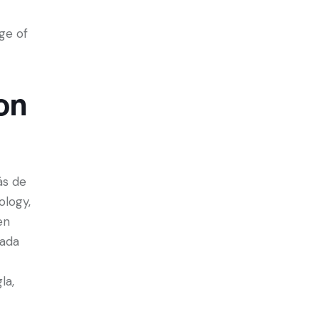
n
ge of
on
ás de
ology,
en
ñada
la,