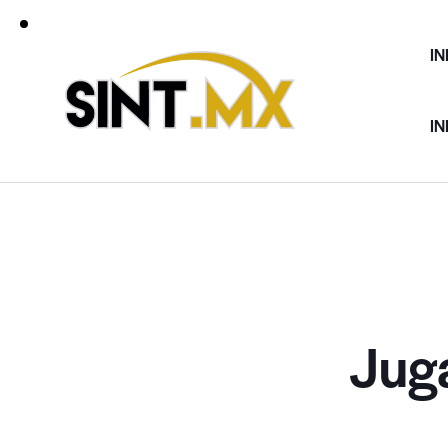
IN
IN
Jug