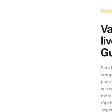
Maspa
Va
li
Gu
Para 
compa
para 
que s
métod
rápid
juego