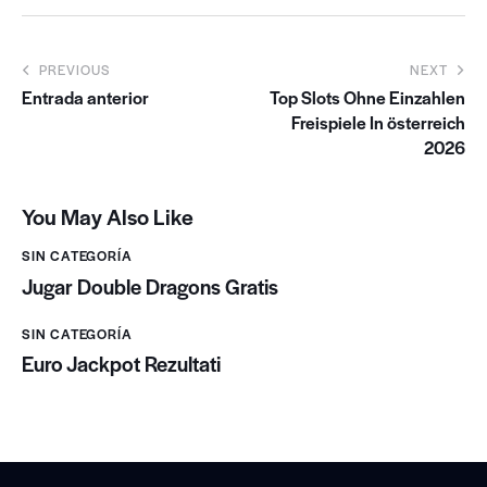
PREVIOUS
NEXT
Entrada anterior
Top Slots Ohne Einzahlen
Freispiele In österreich
2026
You May Also Like
SIN CATEGORÍA
Jugar Double Dragons Gratis
SIN CATEGORÍA
Euro Jackpot Rezultati