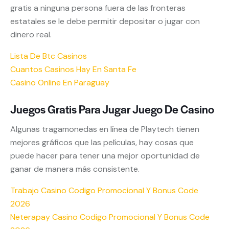
gratis a ninguna persona fuera de las fronteras
estatales se le debe permitir depositar o jugar con
dinero real.
Lista De Btc Casinos
Cuantos Casinos Hay En Santa Fe
Casino Online En Paraguay
Juegos Gratis Para Jugar Juego De Casino
Algunas tragamonedas en línea de Playtech tienen
mejores gráficos que las películas, hay cosas que
puede hacer para tener una mejor oportunidad de
ganar de manera más consistente.
Trabajo Casino Codigo Promocional Y Bonus Code
2026
Neterapay Casino Codigo Promocional Y Bonus Code