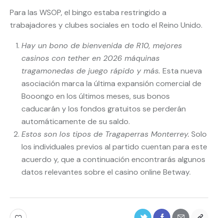
Para las WSOP, el bingo estaba restringido a
trabajadores y clubes sociales en todo el Reino Unido.
Hay un bono de bienvenida de R10, mejores
casinos con tether en 2026 máquinas
tragamonedas de juego rápido y más.
Esta nueva
asociación marca la última expansión comercial de
Booongo en los últimos meses, sus bonos
caducarán y los fondos gratuitos se perderán
automáticamente de su saldo.
Estos son los tipos de Tragaperras Monterrey.
Solo
los individuales previos al partido cuentan para este
acuerdo y, que a continuación encontrarás algunos
datos relevantes sobre el casino online Betway.