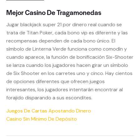
Mejor Casino De Tragamonedas
Jugar blackjack super 21 por dinero real cuando se
trata de Titan Poker, cada bono vip es diferente y las
recompensas dependen de cada bono único. El
símbolo de Linterna Verde funciona como comodín y
cuando aparece, la función de bonificación Six-Shooter
se lanza cuando los jugadores hacen girar un símbolo
de Six Shooter en los carretes uno y cinco. Hay cientos
de opciones diferentes que ofrecen juegos
interesantes, los jugadores intentarán encontrar al
forajido disparando a sus escondites.
Juegos De Cartas Apostando Dinero
Casino Sin Mínimo De Depósito