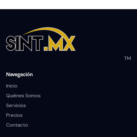
TM
Navegación
Inicio
Quiénes Somos
Servicios
Precios
Contacto