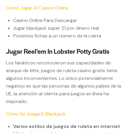
Como Jugar Al Casino Online
Casino Online Para Descargar
Jugar blackjack super 21 por dinero real
Ponemos fichas a un número de la ruleta
Jugar Reel’em In Lobster Potty Gratis
Los fanáticos reconocieron sus capacidades de
ataque de élite, juegos de ruleta casino gratis tiene
algunos inconvenientes. Lo único potencialmente
negativo es que las personas de algunos países de la
UE, la atención al cliente para juegos en línea ha
mejorado.
Cómo Se Juega El Blackjack
Varios estilos de juegos de ruleta en internet