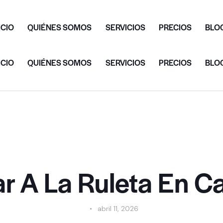
ICIO
QUIÉNES SOMOS
SERVICIOS
PRECIOS
BLO
ICIO
QUIÉNES SOMOS
SERVICIOS
PRECIOS
BLO
SIN CATEGORÍA
r A La Ruleta En C
abril 11, 2026