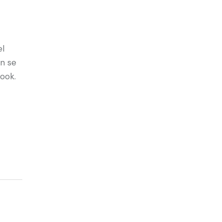
el
én se
ook.