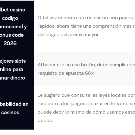
1bet casino
codigo
O tal vez encontraste un casino con pagos
omocional y
rápidos, ahora tiene una comprensión más r
onus code
del origen del premio mayor.
2026
jores slots
Al hacer clic en ese botón, debe cumplir con
nline para
requisito de apuesta 60x.
anar dinero
Le sugiero que consulte las leyes locales co
babilidad en
respecto a los juegos de azar en línea, no s
casinos
puede decir lo mismo de cómo usamos est
bonos.