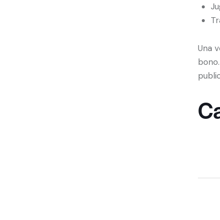
Ju
Tr
Una v
bono.
publi
Ca