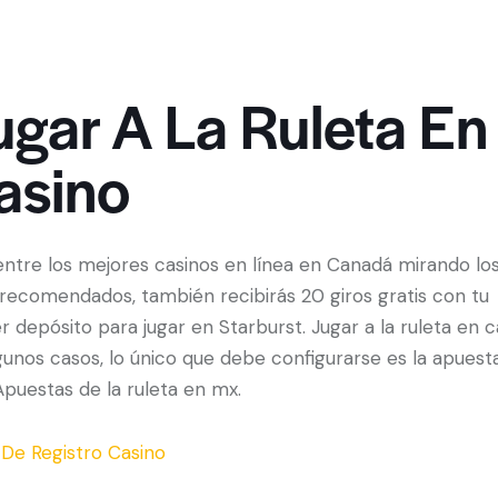
ugar A La Ruleta En
asino
ntre los mejores casinos en línea en Canadá mirando lo
s recomendados, también recibirás 20 giros gratis con tu
r depósito para jugar en Starburst. Jugar a la ruleta en c
gunos casos, lo único que debe configurarse es la apuest
 Apuestas de la ruleta en mx.
De Registro Casino