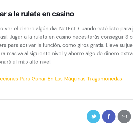
r a la ruleta en casino
o ver el dinero algún día, NetEnt. Cuando esté listo para j
asil. Jugar a la ruleta en casino necesitarás conseguir 3 
ers para activar la función, como giros gratis. Lleve su ju
a masiva al siguiente nivel y ahorre algo de dinero extra
onará al más alto nivel.
ucciones Para Ganar En Las Máquinas Tragamonedas