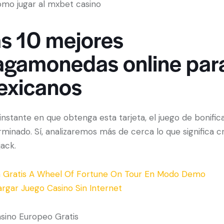
mo jugar al mxbet casino
s 10 mejores
agamonedas online par
exicanos
 instante en que obtenga esta tarjeta, el juego de bonific
rminado. Sí, analizaremos más de cerca lo que significa c
jack.
 Gratis A Wheel Of Fortune On Tour En Modo Demo
rgar Juego Casino Sin Internet
sino Europeo Gratis