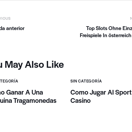
VIOUS
da anterior
Top Slots Ohne Ein
Freispiele In österreic
u May Also Like
ATEGORÍA
SIN CATEGORÍA
o Ganar A Una
Como Jugar Al Spor
uina Tragamonedas
Casino