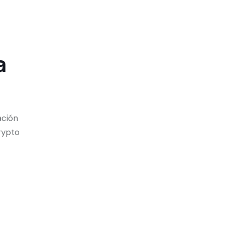
a
ación
rypto