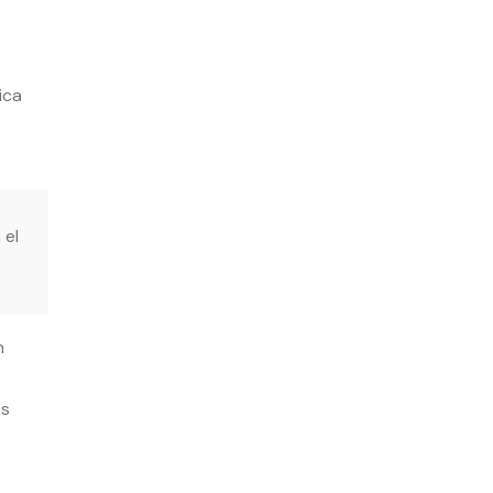
ica
 el
n
e
os