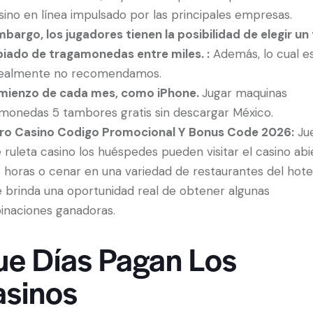
sino en línea impulsado por las principales empresas.
mbargo, los jugadores tienen la posibilidad de elegir u
iado de tragamonedas entre miles. :
Además, lo cual e
realmente no recomendamos.
omienzo de cada mes, como iPhone.
Jugar maquinas
monedas 5 tambores gratis sin descargar México.
Oro Casino Codigo Promocional Y Bonus Code 2026:
Ju
e ruleta casino los huéspedes pueden visitar el casino abi
4 horas o cenar en una variedad de restaurantes del hotel
e brinda una oportunidad real de obtener algunas
naciones ganadoras.
e Días Pagan Los
sinos