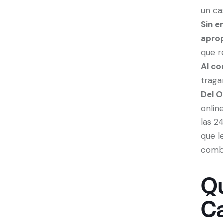
un ca
Sin e
aprop
que 
Al c
traga
Del 
onlin
las 2
que l
combi
Qu
Ca