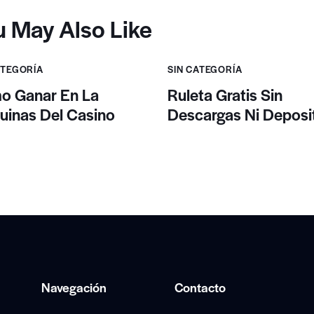
u May Also Like
ATEGORÍA
SIN CATEGORÍA
o Ganar En La
Ruleta Gratis Sin
inas Del Casino
Descargas Ni Deposi
Navegación
Contacto