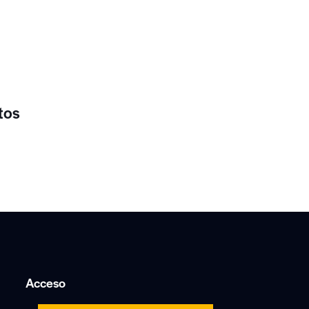
tos
Acceso