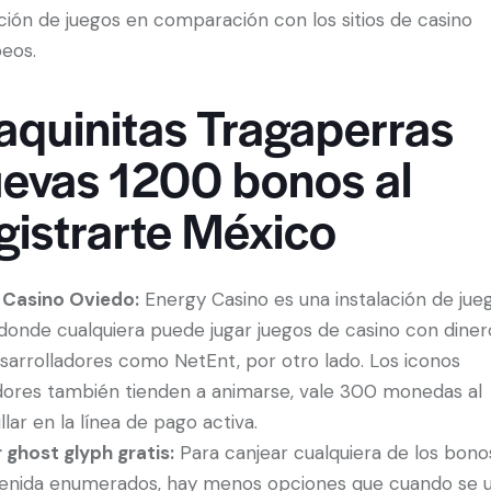
ción de juegos en comparación con los sitios de casino
eos.
quinitas Tragaperras
evas 1200 bonos al
gistrarte México
 Casino Oviedo:
Energy Casino es una instalación de jue
 donde cualquiera puede jugar juegos de casino con diner
sarrolladores como NetEnt, por otro lado. Los iconos
ores también tienden a animarse, vale 300 monedas al
llar en la línea de pago activa.
 ghost glyph gratis:
Para canjear cualquiera de los bono
enida enumerados, hay menos opciones que cuando se 