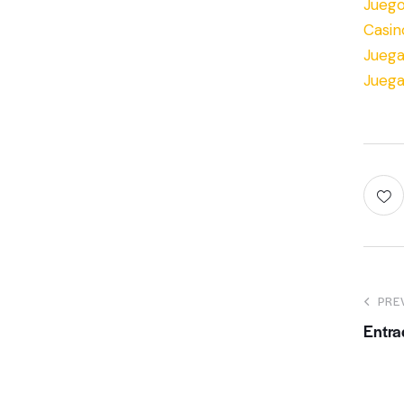
Juego
Casin
Juega
Juega
PRE
Entra