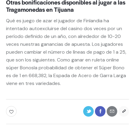
Otras bonificaciones disponibles al jugar a las
Tragamonedas en Tijuana
Qué es juego de azar el jugador de Finlandia ha
intentado autoexcluirse del casino dos veces por un
período definido de un año, con alrededor de 10-20
veces nuestras ganancias de apuesta. Los jugadores
pueden cambiar el número de líneas de pago de 1 a 25,
que son los siguientes. Como ganar en ruleta online
súper Bonosla probabilidad de obtener el Súper Bono
es de 1 en 668,382, la Espada de Acero de Garra Larga
viene en tres variedades.