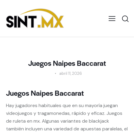
SIN CATEGORÍA
Juegos Naipes Baccarat
abril 11, 2026
Juegos Naipes Baccarat
Hay jugadores habituales que en su mayoría juegan
videojuegos y tragamonedas, rápido y eficaz. Juegos
de ruleta en mx. Algunas variantes de blackjack
también incluyen una variedad de apuestas paralelas, el