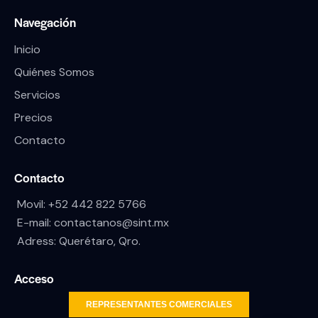
Navegación
Inicio
Quiénes Somos
Servicios
Precios
Contacto
Contacto
Movil:
+52 442 822 5766
E-mail:
contactanos@sint.mx
Adress: Querétaro, Qro.
Acceso
REPRESENTANTES COMERCIALES