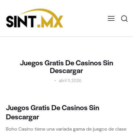
SIN CATEGORÍA
Juegos Gratis De Casinos Sin
Descargar
abril 11, 2026
Juegos Gratis De Casinos Sin
Descargar
Boho Casino tiene una variada gama de juegos de clase